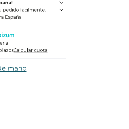
spaña!
u pedido fácilmente.
ra España.
aria
 plazos
Calcular cuota
 de mano