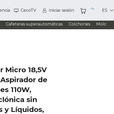
tencia
CecoTV
Iniciar sesión
ES
Cafeteras superautomáticas
Colchones
Moldead
 Micro 18,5V
 Aspirador de
es 110W,
clónica sin
s y Líquidos,