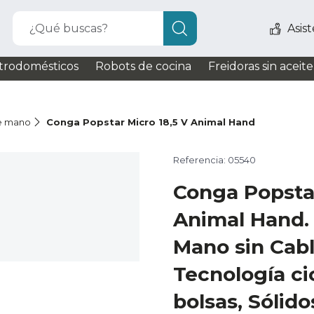
¿Qué buscas?
Asis
trodomésticos
Robots de cocina
Freidoras sin aceite
de mano
Conga Popstar Micro 18,5 V Animal Hand
Referencia: 05540
Conga Popstar
Animal Hand.
Mano sin Cabl
Tecnología ci
bolsas, Sólido