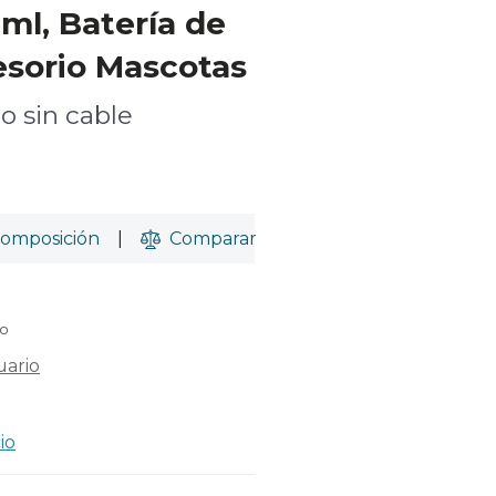
ml, Batería de
cesorio Mascotas
o sin cable
omposición
|
Comparar
do
uario
io