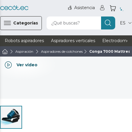
Asistencia
Categorías
¿Qué buscas?
ES
Robots aspiradores
Aspiradores verticales
Electrodomést
Aspiración
Aspiradores de colchones
Conga 7000 Mattres
Ver vídeo