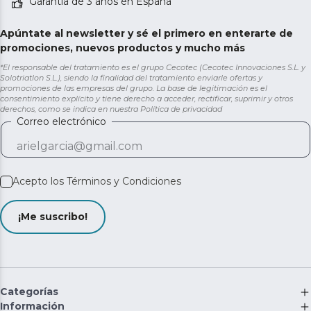
Garantía de 3 años en España
Apúntate al newsletter y sé el primero en enterarte de
promociones, nuevos productos y mucho más
*El responsable del tratamiento es el grupo Cecotec (Cecotec Innovaciones S.L. y
Solotriatlon S.L.), siendo la finalidad del tratamiento enviarle ofertas y
promociones de las empresas del grupo. La base de legitimación es el
consentimiento explícito y tiene derecho a acceder, rectificar, suprimir y otros
derechos, como se indica en nuestra
Política de privacidad
Correo electrónico
Acepto los
Términos y Condiciones
¡Me suscribo!
Categorías
Información