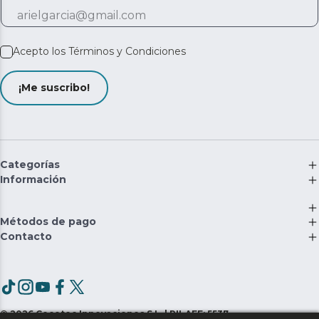
Acepto los
Términos y Condiciones
¡Me suscribo!
Categorías
Información
Métodos de pago
Contacto
©
2026
Cecotec Innovaciones S.L. | RII-AEE: 5537