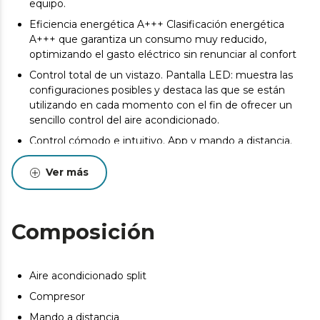
equipo.
Eficiencia energética A+++ Clasificación energética
A+++ que garantiza un consumo muy reducido,
optimizando el gasto eléctrico sin renunciar al confort
Control total de un vistazo. Pantalla LED: muestra las
configuraciones posibles y destaca las que se están
utilizando en cada momento con el fin de ofrecer un
sencillo control del aire acondicionado.
Control cómodo e intuitivo. App y mando a distancia.
Ambiente ideal para cada momento. 5 modos de
Ver más
funcionamiento: automático, refrigeración, ventilación,
calefacción y deshumidificación.
Intensidad del aire a medida hasta 550 m3/h. 4
Composición
velocidades: regula el flujo de aire para conseguir la
temperatura ideal de manera rápida
3 opciones de funcionamiento: Noche, Eco y
Aire acondicionado split
Autolimpieza.
Compresor
Capta hasta 26,4 L. Deshumidificador: elimina la
humedad y crea un ambiente más sano en tu hogar de
Mando a distancia