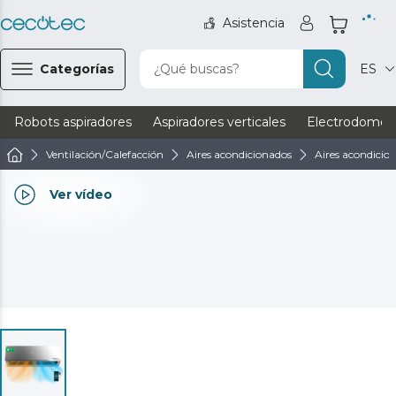
Asistencia
Categorías
¿Qué buscas?
ES
Robots aspiradores
Aspiradores verticales
Electrodomést
Ventilación/Calefacción
Aires acondicionados
Aires acondicion
Ver vídeo