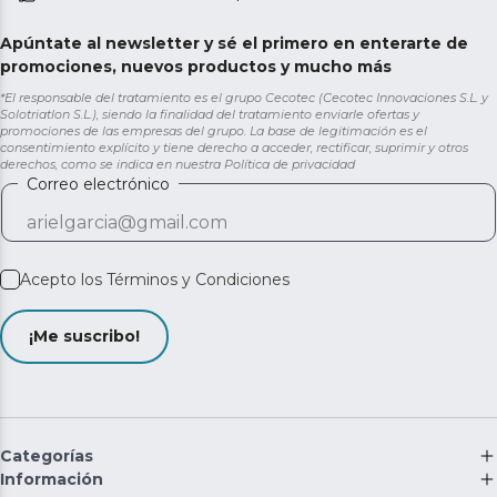
todo momento.
Apúntate al newsletter y sé el primero en enterarte de
promociones, nuevos productos y mucho más
*El responsable del tratamiento es el grupo Cecotec (Cecotec Innovaciones S.L. y
Solotriatlon S.L.), siendo la finalidad del tratamiento enviarle ofertas y
promociones de las empresas del grupo. La base de legitimación es el
consentimiento explícito y tiene derecho a acceder, rectificar, suprimir y otros
derechos, como se indica en nuestra
Política de privacidad
Correo electrónico
Acepto los
Términos y Condiciones
¡Me suscribo!
Categorías
Información