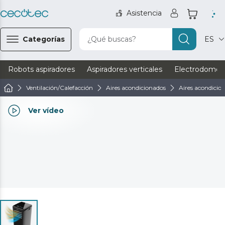
Asistencia
Categorías
¿Qué buscas?
ES
Robots aspiradores
Aspiradores verticales
Electrodomést
Ventilación/Calefacción
Aires acondicionados
Aires acondicion
Ver vídeo