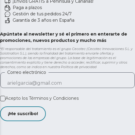
¡Envíos GRATIS a Península y Canarias!
Paga a plazos
Gestión de tus pedidos 24/7
Garantía de 3 años en España
Apúntate al newsletter y sé el primero en enterarte de
promociones, nuevos productos y mucho más
*El responsable del tratamiento es el grupo Cecotec (Cecotec Innovaciones S.L. y
Solotriatlon S.L.), siendo la finalidad del tratamiento enviarle ofertas y
promociones de las empresas del grupo. La base de legitimación es el
consentimiento explícito y tiene derecho a acceder, rectificar, suprimir y otros
derechos, como se indica en nuestra
Política de privacidad
Correo electrónico
Acepto los
Términos y Condiciones
¡Me suscribo!