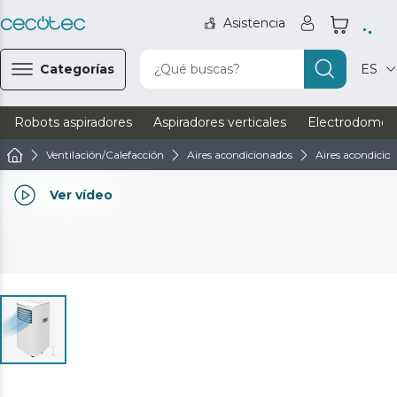
Asistencia
Categorías
¿Qué buscas?
ES
Robots aspiradores
Aspiradores verticales
Electrodomést
Ventilación/Calefacción
Aires acondicionados
Aires acondicion
Ver vídeo