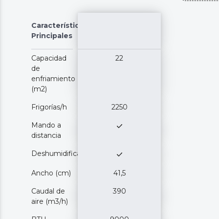
Características
Principales
Capacidad
22
de
enfriamiento
(m2)
Frigorías/h
2250
Mando a
distancia
Deshumidificación
Ancho (cm)
41,5
Caudal de
390
aire (m3/h)