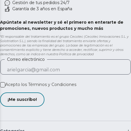
Gestión de tus pedidos 24/7
Garantía de 3 años en España
Apúntate al newsletter y sé el primero en enterarte de
promociones, nuevos productos y mucho más
*El responsable del tratamiento es el grupo Cecotec (Cecotec Innovaciones S.L. y
Solotriatlon S.L.), siendo la finalidad del tratamiento enviarle ofertas y
promociones de las empresas del grupo. La base de legitimación es el
consentimiento explícito y tiene derecho a acceder, rectificar, suprimir y otros
derechos, como se indica en nuestra
Política de privacidad
Correo electrónico
Acepto los
Términos y Condiciones
¡Me suscribo!