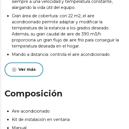
siempre a una velocidad y temperatura constante,
alargando la vida útil del equipo.
Gran área de cobertura: con 22 m2, el aire
acondicionado permite adaptar y modificar la
temperatura de la estancia a los grados deseado.
Además, su gran caudal de aire de 390 m3/h
proporciona un gran flujo de aire frío para conseguir la
temperatura deseada en el hogar.
Mando a distancia: controla el aire acondicionado
cómodamente desde cualquier lugar. Además, su panel
de control táctil y su pantalla LED te permitirán
Ver más
controlar el funcionamiento del aire acondicionado de
manera cómoda y sencilla.
5 modos de funcionamiento: automático, refrigeración,
Composición
ventilación, deshumidificación y noche, te permiten
adaptar su uso según la necesidad del momento y la
época del año.
Aire acondicionado
Temporizador programable: programa tu aire
acondicionado durante un máximo de 24 horas. Una vez
Kit de instalación en ventana
finalizado el tiempo, se apagará automáticamente.
Manual