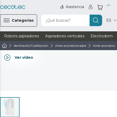
Asistencia
Categorías
¿Qué buscas?
ES
Robots aspiradores
Aspiradores verticales
Electrodomést
Ventilación/Calefacción
Aires acondicionados
Aires acondicio
Ver vídeo