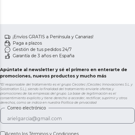
¡Envíos GRATIS a Península y Canarias!
Paga a plazos
Gestión de tus pedidos 24/7
Garantía de 3 años en España
Apúntate al newsletter y sé el primero en enterarte de
promociones, nuevos productos y mucho más
*El responsable del tratamiento es el grupo Cecotec (Cecotec Innovaciones S.L. y
Solotriatlon S.L.), siendo la finalidad del tratamiento enviarle ofertas y
promociones de las empresas del grupo. La base de legitimación es el
consentimiento explícito y tiene derecho a acceder, rectificar, suprimir y otros
derechos, como se indica en nuestra
Política de privacidad
Correo electrónico
Acepto los
Términos y Condiciones