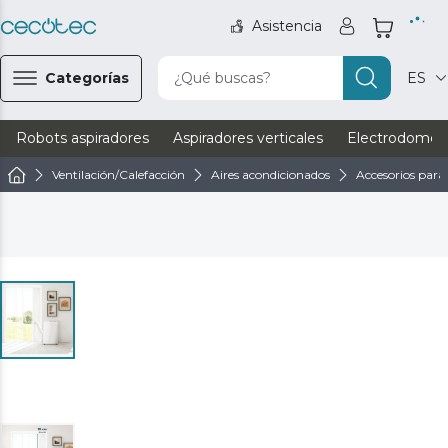
Asistencia
Categorías
¿Qué buscas?
ES
Robots aspiradores
Aspiradores verticales
Electrodomést
Ventilación/Calefacción
Aires acondicionados
Accesorios para