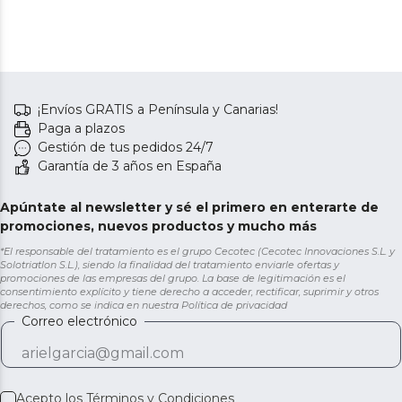
¡Envíos GRATIS a Península y Canarias!
Paga a plazos
Gestión de tus pedidos 24/7
Garantía de 3 años en España
Apúntate al newsletter y sé el primero en enterarte de
promociones, nuevos productos y mucho más
*El responsable del tratamiento es el grupo Cecotec (Cecotec Innovaciones S.L. y
Solotriatlon S.L.), siendo la finalidad del tratamiento enviarle ofertas y
promociones de las empresas del grupo. La base de legitimación es el
consentimiento explícito y tiene derecho a acceder, rectificar, suprimir y otros
derechos, como se indica en nuestra
Política de privacidad
Correo electrónico
Acepto los
Términos y Condiciones