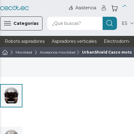
Asistencia
Categorías
¿Qué buscas?
ES
Robots aspiradores
Aspiradores verticales
Electrodomést
Movilidad
Accesorios movilidad
UrbanShield Casco motoci