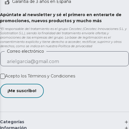
Garantía de 3 años en España
Apúntate al newsletter y sé el primero en enterarte de
promociones, nuevos productos y mucho más
*El responsable del tratamiento es el grupo Cecotec (Cecotec Innovaciones S.L. y
Solotriatlon S.L.), siendo la finalidad del tratamiento enviarle ofertas y
promociones de las empresas del grupo. La base de legitimación es el
consentimiento explícito y tiene derecho a acceder, rectificar, suprimir y otros
derechos, como se indica en nuestra
Política de privacidad
Correo electrónico
Acepto los
Términos y Condiciones
¡Me suscribo!
Categorías
Información