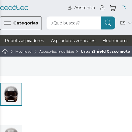
Asistencia
Categorías
¿Qué buscas?
ES
Robots aspiradores
Aspiradores verticales
Electrodomést
Movilidad
Accesorios movilidad
UrbanShield Casco motoc