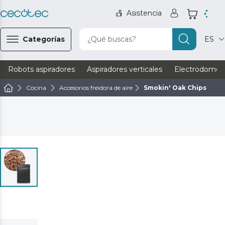
Asistencia
Categorías
¿Qué buscas?
ES
Robots aspiradores
Aspiradores verticales
Electrodomést
Cocina
Accesorios freidora de aire
Smokin' Oak Chips