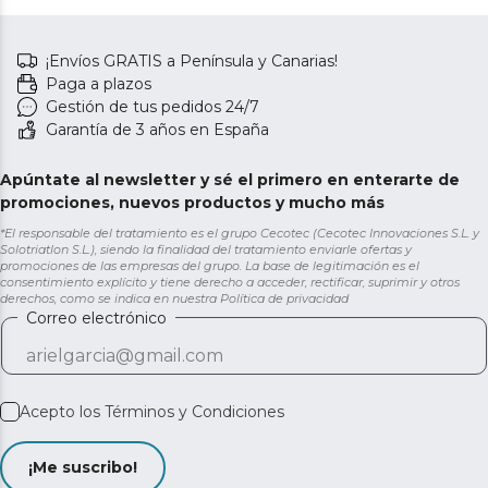
¡Envíos GRATIS a Península y Canarias!
Paga a plazos
Gestión de tus pedidos 24/7
Garantía de 3 años en España
Apúntate al newsletter y sé el primero en enterarte de
promociones, nuevos productos y mucho más
*El responsable del tratamiento es el grupo Cecotec (Cecotec Innovaciones S.L. y
Solotriatlon S.L.), siendo la finalidad del tratamiento enviarle ofertas y
promociones de las empresas del grupo. La base de legitimación es el
consentimiento explícito y tiene derecho a acceder, rectificar, suprimir y otros
derechos, como se indica en nuestra
Política de privacidad
Correo electrónico
Acepto los
Términos y Condiciones
¡Me suscribo!