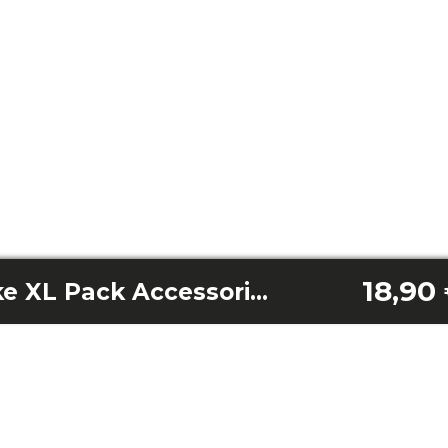
18,90
Cecofry SweetBake XL Pack Accessories