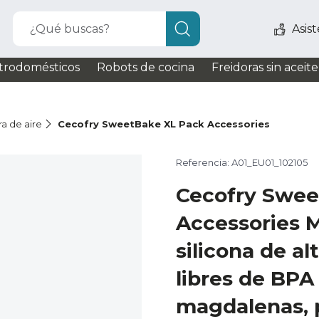
¿Qué buscas?
Asis
trodomésticos
Robots de cocina
Freidoras sin aceite
ra de aire
Cecofry SweetBake XL Pack Accessories
Referencia: A01_EU01_102105
Cecofry Swee
Accessories 
silicona de al
libres de BPA
magdalenas, 