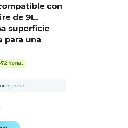
s compatible con
ire de 9L,
a superficie
e para una
-72 horas.
omposición
o
rar