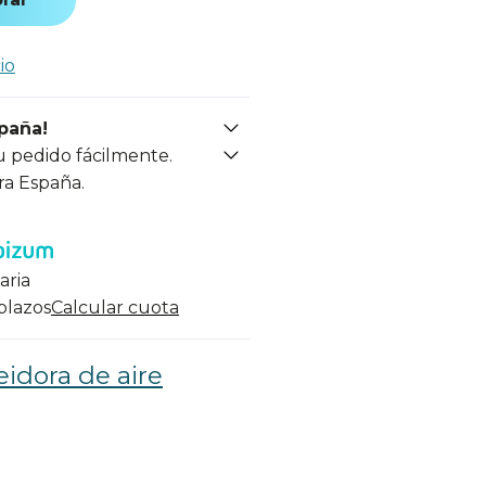
io
spaña!
u pedido fácilmente.
ra España.
aria
 plazos
Calcular cuota
eidora de aire