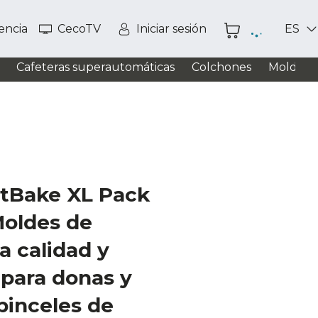
tencia
CecoTV
Iniciar sesión
ES
Cafeteras superautomáticas
Colchones
Moldead
tBake XL Pack
Moldes de
ta calidad y
 para donas y
pinceles de