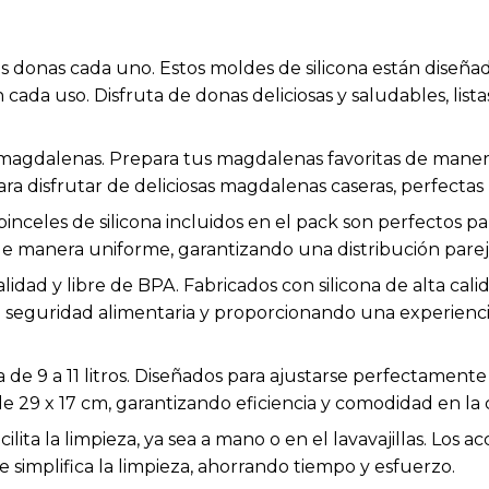
is donas cada uno. Estos moldes de silicona están diseñ
 cada uso. Disfruta de donas deliciosas y saludables, list
 magdalenas. Prepara tus magdalenas favoritas de manera f
ara disfrutar de deliciosas magdalenas caseras, perfectas
 pinceles de silicona incluidos en el pack son perfectos pa
de manera uniforme, garantizando una distribución parej
calidad y libre de BPA. Fabricados con silicona de alta cal
a seguridad alimentaria y proporcionando una experienci
 de 9 a 11 litros. Diseñados para ajustarse perfectament
e 29 x 17 cm, garantizando eficiencia y comodidad en la 
ilita la limpieza, ya sea a mano o en el lavavajillas. Los
 simplifica la limpieza, ahorrando tiempo y esfuerzo.