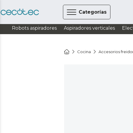
Categorías
Robots aspiradores
Aspiradores verticales
Elec
Cocina
Accesorios freido