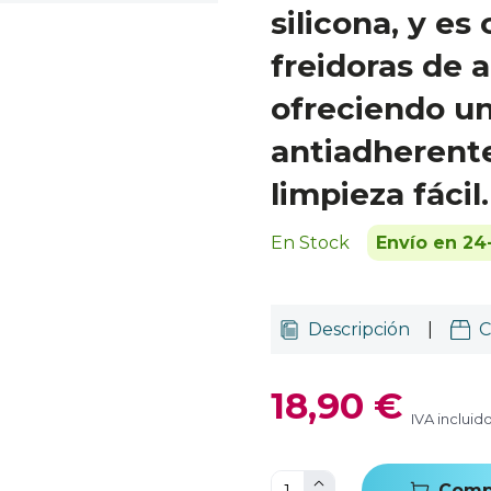
silicona, y e
freidoras de a
ofreciendo un
antiadherent
limpieza fácil.
En Stock
Envío en 24
Descripción
|
C
18,90 €
IVA incluid
Comp