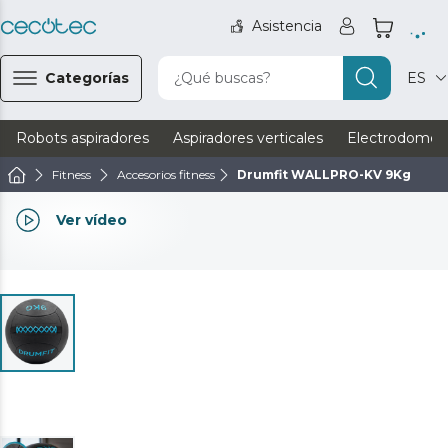
Asistencia
Categorías
¿Qué buscas?
ES
Robots aspiradores
Aspiradores verticales
Electrodomést
Fitness
Accesorios fitness
Drumfit WALLPRO-KV 9Kg
Ver vídeo