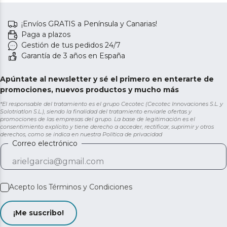
¡Envíos GRATIS a Península y Canarias!
Paga a plazos
Gestión de tus pedidos 24/7
Garantía de 3 años en España
Apúntate al newsletter y sé el primero en enterarte de
promociones, nuevos productos y mucho más
*El responsable del tratamiento es el grupo Cecotec (Cecotec Innovaciones S.L. y
Solotriatlon S.L.), siendo la finalidad del tratamiento enviarle ofertas y
promociones de las empresas del grupo. La base de legitimación es el
consentimiento explícito y tiene derecho a acceder, rectificar, suprimir y otros
derechos, como se indica en nuestra
Política de privacidad
Correo electrónico
Acepto los
Términos y Condiciones
¡Me suscribo!