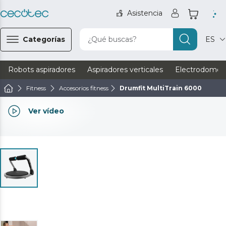
Asistencia
Categorías
¿Qué buscas?
ES
Robots aspiradores
Aspiradores verticales
Electrodomést
Fitness
Accesorios fitness
Drumfit MultiTrain 6000
Ver vídeo