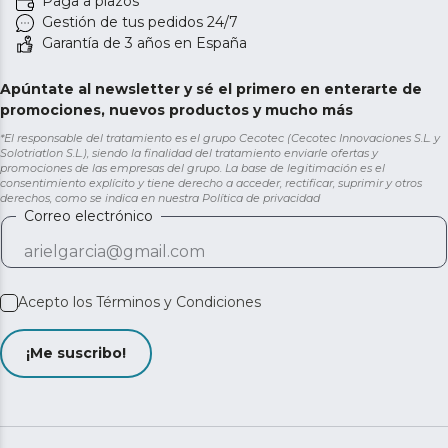
Paga a plazos
Gestión de tus pedidos 24/7
Garantía de 3 años en España
Apúntate al newsletter y sé el primero en enterarte de
promociones, nuevos productos y mucho más
*El responsable del tratamiento es el grupo Cecotec (Cecotec Innovaciones S.L. y
Solotriatlon S.L.), siendo la finalidad del tratamiento enviarle ofertas y
promociones de las empresas del grupo. La base de legitimación es el
consentimiento explícito y tiene derecho a acceder, rectificar, suprimir y otros
derechos, como se indica en nuestra
Política de privacidad
Correo electrónico
Acepto los
Términos y Condiciones
¡Me suscribo!