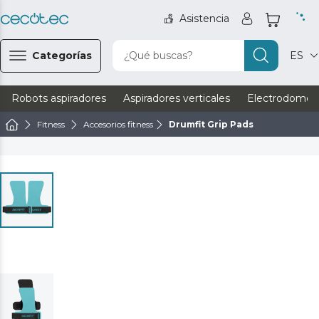
Asistencia
Categorías
¿Qué buscas?
ES
Robots aspiradores
Aspiradores verticales
Electrodomést
Fitness
Accesorios fitness
Drumfit Grip Pads