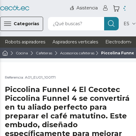
Asistencia
Categorías
¿Qué buscas?
ES
Robots aspiradores
Aspiradores verticales
Electrodomést
Cocina
Cafeteras
Accesorios cafeteras
Piccolina Funnel
Referencia: A01_EU01_100171
Piccolina Funnel 4 El Cecotec
Piccolina Funnel 4 se convertirá
en tu aliado perfecto para
preparar el café matutino. Este
embudo, diseñado
específicamente para mejorar