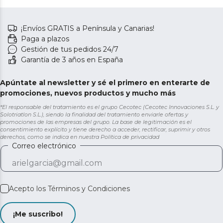
¡Envíos GRATIS a Península y Canarias!
Paga a plazos
Gestión de tus pedidos 24/7
Garantía de 3 años en España
Apúntate al newsletter y sé el primero en enterarte de
promociones, nuevos productos y mucho más
*El responsable del tratamiento es el grupo Cecotec (Cecotec Innovaciones S.L. y
Solotriatlon S.L.), siendo la finalidad del tratamiento enviarle ofertas y
promociones de las empresas del grupo. La base de legitimación es el
consentimiento explícito y tiene derecho a acceder, rectificar, suprimir y otros
derechos, como se indica en nuestra
Política de privacidad
Correo electrónico
Acepto los
Términos y Condiciones
¡Me suscribo!