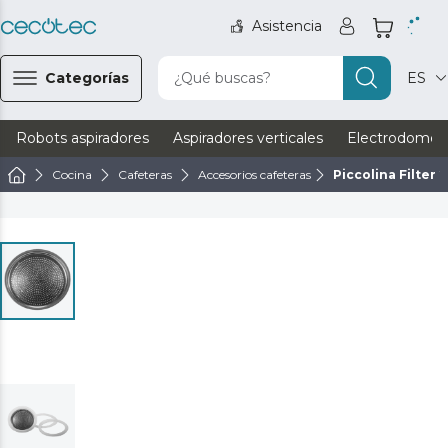
Asistencia
Categorías
¿Qué buscas?
ES
Robots aspiradores
Aspiradores verticales
Electrodomést
Cocina
Cafeteras
Accesorios cafeteras
Piccolina Filter 2