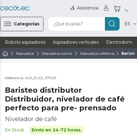
Asistencia
Categorías
¿Qué buscas?
ES
Robots aspiradores
Aspiradores verticales
Electrodomést
Repuestos
Repuestos cocina
Repuestos cafeteras
Bariste
Referencia: A01_EU01_117905
Baristeo distributor
Distribuidor, nivelador de café
perfecto para pre- prensado
Nivelador de café
En Stock
Envío en 24-72 horas.