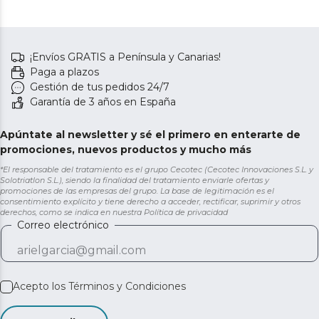
¡Envíos GRATIS a Península y Canarias!
Paga a plazos
Gestión de tus pedidos 24/7
Garantía de 3 años en España
Apúntate al newsletter y sé el primero en enterarte de
promociones, nuevos productos y mucho más
*El responsable del tratamiento es el grupo Cecotec (Cecotec Innovaciones S.L. y
Solotriatlon S.L.), siendo la finalidad del tratamiento enviarle ofertas y
promociones de las empresas del grupo. La base de legitimación es el
consentimiento explícito y tiene derecho a acceder, rectificar, suprimir y otros
derechos, como se indica en nuestra
Política de privacidad
Correo electrónico
Acepto los
Términos y Condiciones