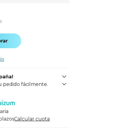
o
rar
io
spaña!
u pedido fácilmente.
aria
 plazos
Calcular cuota