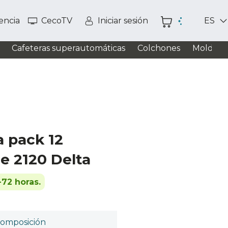
tencia
CecoTV
Iniciar sesión
ES
Cafeteras superautomáticas
Colchones
Moldead
a pack 12
e 2120 Delta
-72 horas.
omposición