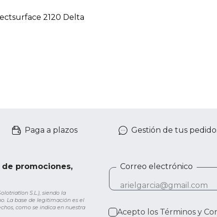
rfectsurface 2120 Delta
Paga a plazos
Gestión de tus pedido
e de promociones,
Correo electrónico
otriatlon S.L.), siendo la
o. La base de legitimación es el
rechos, como se indica en nuestra
Acepto los
Términos y Co