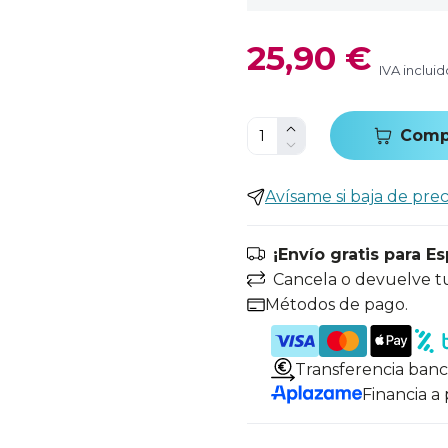
25,90 €
IVA incluid
Comp
Avísame si baja de prec
¡Envío gratis para E
Cancela o devuelve t
Métodos de pago.
Transferencia banc
Financia a