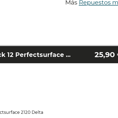
Más
Repuestos m
25,90
Papeles de lija pack 12 Perfectsurface 2120 Delta
ectsurface 2120 Delta