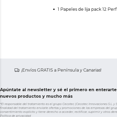
1 Papeles de lija pack 12 Pe
¡Envíos GRATIS a Península y Canarias!
Apúntate al newsletter y sé el primero en enterart
nuevos productos y mucho más
*El responsable del tratamiento es el grupo Cecotec (Cecotec Innovaciones S.L. y Sol
finalidad del tratamiento enviarle ofertas y promociones de las empresas del grup
consentimiento explícito y tiene derecho a acceder, rectificar, suprimir y otros de
Política de privacidad