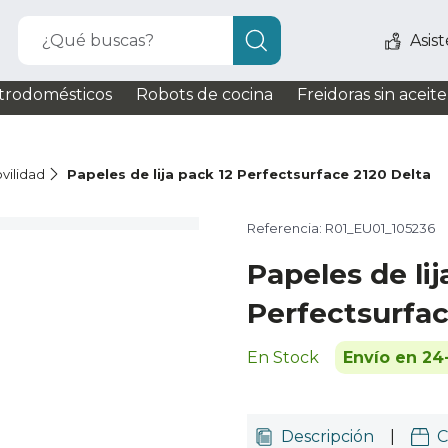
¿Qué buscas?
Asis
trodomésticos
Robots de cocina
Freidoras sin aceite
vilidad
Papeles de lija pack 12 Perfectsurface 2120 Delta
Referencia: R01_EU01_105236
Papeles de lij
Perfectsurfac
En Stock
Envío en 24
Descripción
|
C