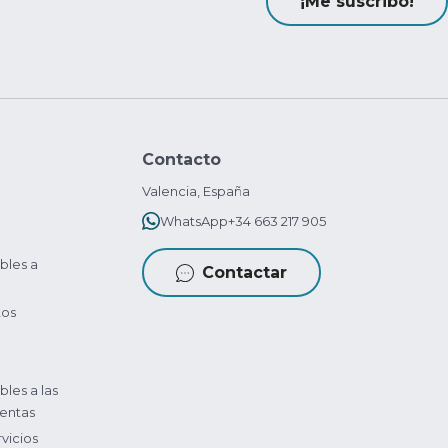
¡Me suscribo!
Contacto
Valencia, España
WhatsApp
+34 663 217 905
bles a
Contactar
tos
bles a las
entas
vicios