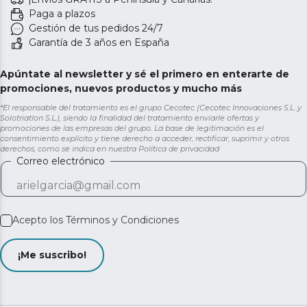
Paga a plazos
Gestión de tus pedidos 24/7
Garantía de 3 años en España
Apúntate al newsletter y sé el primero en enterarte de
promociones, nuevos productos y mucho más
*El responsable del tratamiento es el grupo Cecotec (Cecotec Innovaciones S.L. y
Solotriatlon S.L.), siendo la finalidad del tratamiento enviarle ofertas y
promociones de las empresas del grupo. La base de legitimación es el
consentimiento explícito y tiene derecho a acceder, rectificar, suprimir y otros
derechos, como se indica en nuestra
Política de privacidad
Correo electrónico
Acepto los
Términos y Condiciones
¡Me suscribo!