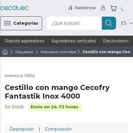
Asistencia
Categorías
¿Qué buscas?
ES
Robots aspiradores
Aspiradores verticales
Electrodomést
Repuestos
Repuestos movilidad
Cestillo con mango Ceco
Referencia: 76350
Cestillo con mango Cecofry
Fantastik Inox 4000
En Stock
Envío en 24-72 horas.
Descripción
|
Composición