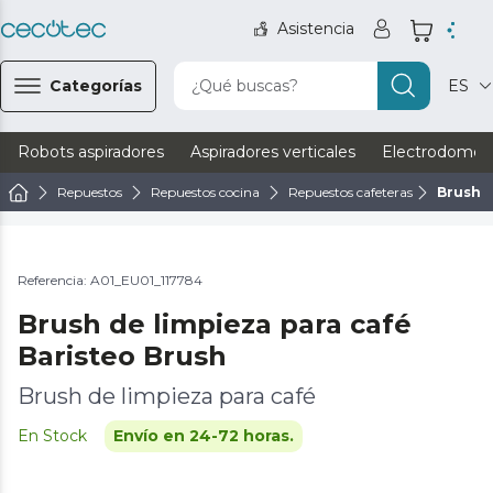
Asistencia
Categorías
¿Qué buscas?
ES
Robots aspiradores
Aspiradores verticales
Electrodomést
Repuestos
Repuestos cocina
Repuestos cafeteras
Brush d
Referencia: A01_EU01_117784
Brush de limpieza para café
Baristeo Brush
Brush de limpieza para café
En Stock
Envío en 24-72 horas.