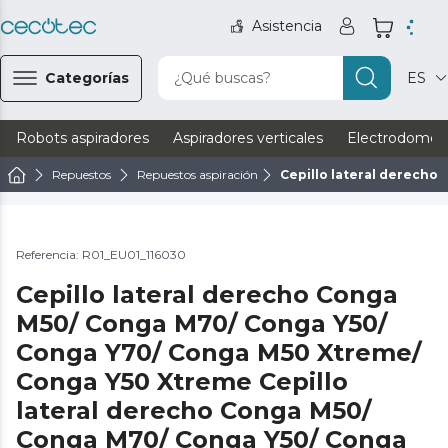
Asistencia
Categorías
¿Qué buscas?
ES
Robots aspiradores
Aspiradores verticales
Electrodomést
Repuestos
Repuestos aspiración
Cepillo lateral derech
Referencia: R01_EU01_116030
Cepillo lateral derecho Conga
M50/ Conga M70/ Conga Y50/
Conga Y70/ Conga M50 Xtreme/
Conga Y50 Xtreme Cepillo
lateral derecho Conga M50/
Conga M70/ Conga Y50/ Conga