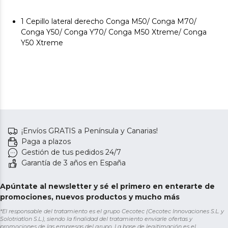
1 Cepillo lateral derecho Conga M50/ Conga M70/
Conga Y50/ Conga Y70/ Conga M50 Xtreme/ Conga
Y50 Xtreme
¡Envíos GRATIS a Península y Canarias!
Paga a plazos
Gestión de tus pedidos 24/7
Garantía de 3 años en España
Apúntate al newsletter y sé el primero en enterarte de
promociones, nuevos productos y mucho más
*El responsable del tratamiento es el grupo Cecotec (Cecotec Innovaciones S.L. y
Solotriatlon S.L.), siendo la finalidad del tratamiento enviarle ofertas y
promociones de las empresas del grupo. La base de legitimación es el