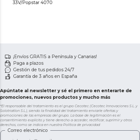
33V/Popstar 4070
¡Envíos GRATIS a Península y Canarias!
Paga a plazos
Gestión de tus pedidos 24/7
Garantía de 3 años en España
Apúntate al newsletter y sé el primero en enterarte de
promociones, nuevos productos y mucho más
*El responsable del tratamiento es el grupo Cecotec (Cecotec Innovaciones S.L. y
Solotriatlon S.L.), siendo la finalidad del tratamiento enviarle ofertas y
promociones de las empresas del grupo. La base de legitimación es el
consentimiento explícito y tiene derecho a acceder, rectificar, suprimir y otros
derechos, como se indica en nuestra
Política de privacidad
Correo electrónico