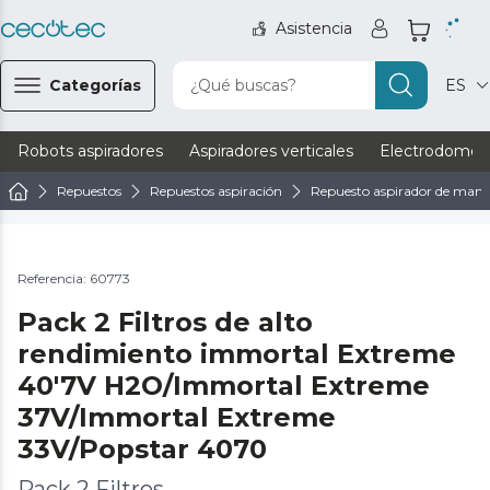
Asistencia
Categorías
¿Qué buscas?
ES
Robots aspiradores
Aspiradores verticales
Electrodomést
Repuestos
Repuestos aspiración
Repuesto aspirador de man
Referencia: 60773
Pack 2 Filtros de alto
rendimiento immortal Extreme
40'7V H2O/Immortal Extreme
37V/Immortal Extreme
33V/Popstar 4070
Pack 2 Filtros