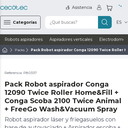
Asistencia
Categorías
¿Qué buscas?
ES
Robots aspiradores
Aspiradores verticales
Electrodomést
Packs
Pack Robot aspirador Conga 12090 Twice Roller 
Referencia: P80337
Pack Robot aspirador Conga
12090 Twice Roller Home&Fill +
Conga Scoba 2100 Twice Animal
+ FreeGo Wash&Vacuum Spray
Robot aspirador láser y friegasuelos con
base de autovaciado + Aspirador escoba +