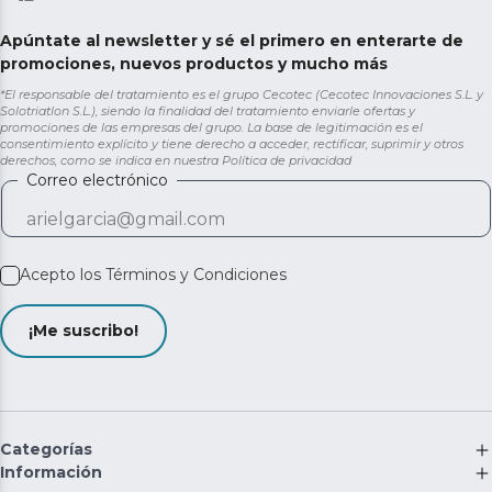
Apúntate al newsletter y sé el primero en enterarte de
promociones, nuevos productos y mucho más
*El responsable del tratamiento es el grupo Cecotec (Cecotec Innovaciones S.L. y
Solotriatlon S.L.), siendo la finalidad del tratamiento enviarle ofertas y
promociones de las empresas del grupo. La base de legitimación es el
consentimiento explícito y tiene derecho a acceder, rectificar, suprimir y otros
derechos, como se indica en nuestra
Política de privacidad
Correo electrónico
Acepto los
Términos y Condiciones
¡Me suscribo!
Categorías
Información