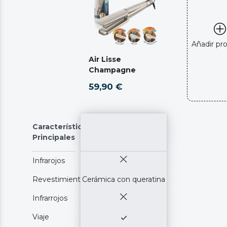
maximizando su durabilidad. Bloqueo de placas.
Añadir pr
Air Lisse
Champagne
59,90 €
Características
Principales
Infrarojos
Revestimiento
Cerámica con queratina
Infrarrojos
Viaje