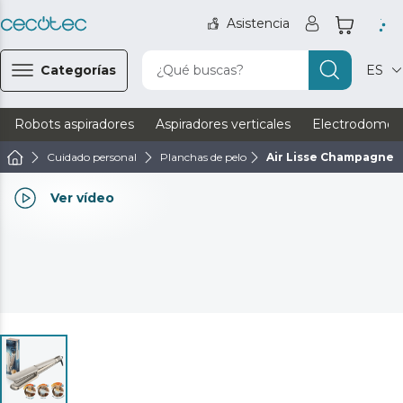
Asistencia
Categorías
¿Qué buscas?
ES
Robots aspiradores
Aspiradores verticales
Electrodomést
Cuidado personal
Planchas de pelo
Air Lisse Champagne
Ver vídeo