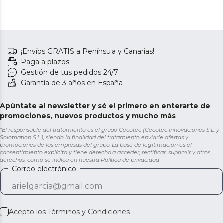
¡Envíos GRATIS a Península y Canarias!
Paga a plazos
Gestión de tus pedidos 24/7
Garantía de 3 años en España
Apúntate al newsletter y sé el primero en enterarte de
promociones, nuevos productos y mucho más
*El responsable del tratamiento es el grupo Cecotec (Cecotec Innovaciones S.L. y
Solotriatlon S.L.), siendo la finalidad del tratamiento enviarle ofertas y
promociones de las empresas del grupo. La base de legitimación es el
consentimiento explícito y tiene derecho a acceder, rectificar, suprimir y otros
derechos, como se indica en nuestra
Política de privacidad
Correo electrónico
Acepto los
Términos y Condiciones