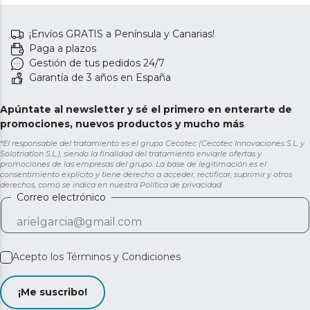
¡Envíos GRATIS a Península y Canarias!
Paga a plazos
Gestión de tus pedidos 24/7
Garantía de 3 años en España
Apúntate al newsletter y sé el primero en enterarte de
promociones, nuevos productos y mucho más
*El responsable del tratamiento es el grupo Cecotec (Cecotec Innovaciones S.L. y
Solotriatlon S.L.), siendo la finalidad del tratamiento enviarle ofertas y
promociones de las empresas del grupo. La base de legitimación es el
consentimiento explícito y tiene derecho a acceder, rectificar, suprimir y otros
derechos, como se indica en nuestra
Política de privacidad
Correo electrónico
Acepto los
Términos y Condiciones
¡Me suscribo!