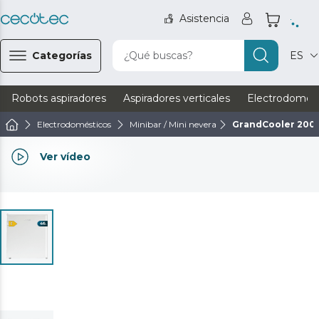
Asistencia
Categorías
¿Qué buscas?
ES
Robots aspiradores
Aspiradores verticales
Electrodomést
Electrodomésticos
Minibar / Mini nevera
GrandCooler 2000
Ver vídeo