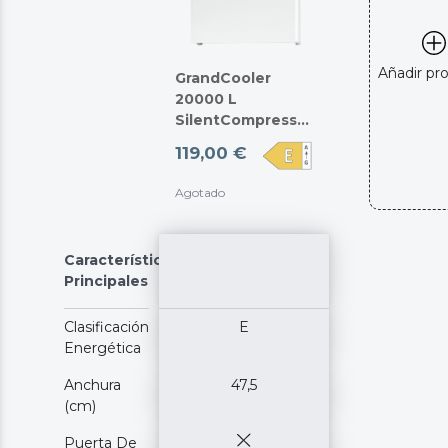
Añadir pr
GrandCooler
20000 L
SilentCompress
White E
119,00 €
Agotado
Características
Principales
Clasificación
E
Energética
Anchura
47,5
(cm)
Puerta De