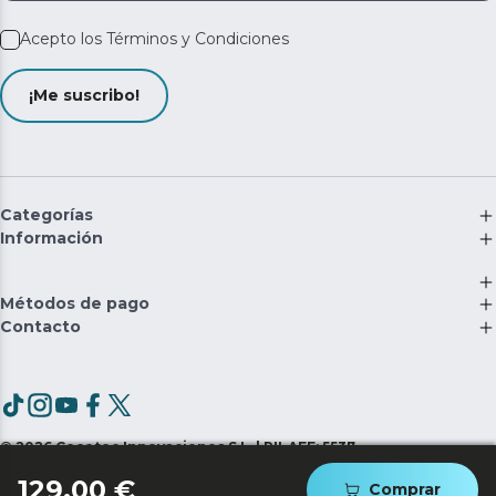
Acepto los
Términos y Condiciones
¡Me suscribo!
Categorías
Información
Métodos de pago
Contacto
©
2026
Cecotec Innovaciones S.L. | RII-AEE: 5537
129,00 €
Comprar