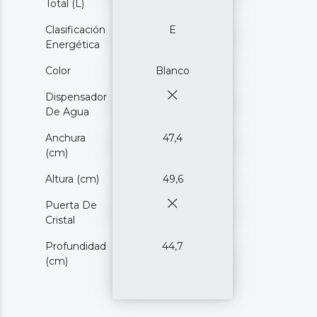
Total (L)
Clasificación
E
Energética
Color
Blanco
Dispensador
De Agua
Anchura
47,4
(cm)
Altura (cm)
49,6
Puerta De
Cristal
Profundidad
44,7
(cm)