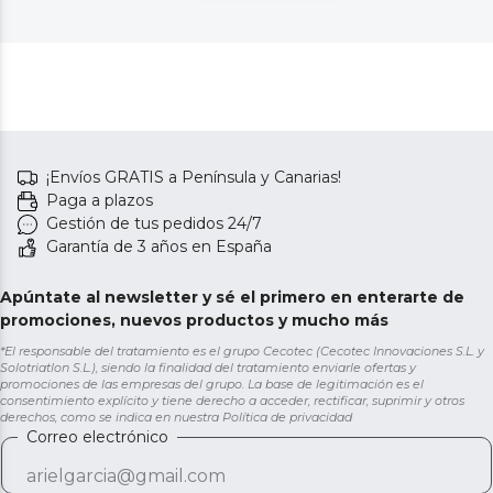
¡Envíos GRATIS a Península y Canarias!
Paga a plazos
Gestión de tus pedidos 24/7
Garantía de 3 años en España
Apúntate al newsletter y sé el primero en enterarte de
promociones, nuevos productos y mucho más
*El responsable del tratamiento es el grupo Cecotec (Cecotec Innovaciones S.L. y
Solotriatlon S.L.), siendo la finalidad del tratamiento enviarle ofertas y
promociones de las empresas del grupo. La base de legitimación es el
consentimiento explícito y tiene derecho a acceder, rectificar, suprimir y otros
derechos, como se indica en nuestra
Política de privacidad
Correo electrónico