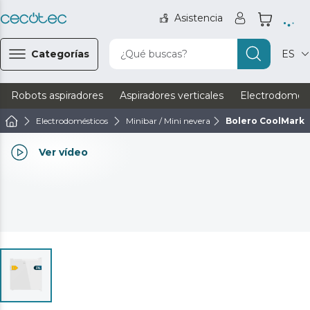
Asistencia
Categorías
¿Qué buscas?
ES
Robots aspiradores
Aspiradores verticales
Electrodomést
Electrodomésticos
Minibar / Mini nevera
Bolero CoolMarket
Ver vídeo