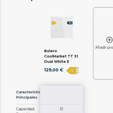
Añadir pr
Bolero
CoolMarket TT 31
Dual White E
129,00 €
Características
Principales
Capacidad
31