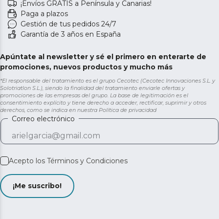
¡Envíos GRATIS a Península y Canarias!
Paga a plazos
Gestión de tus pedidos 24/7
Garantía de 3 años en España
Apúntate al newsletter y sé el primero en enterarte de
promociones, nuevos productos y mucho más
*El responsable del tratamiento es el grupo Cecotec (Cecotec Innovaciones S.L. y
Solotriatlon S.L.), siendo la finalidad del tratamiento enviarle ofertas y
promociones de las empresas del grupo. La base de legitimación es el
consentimiento explícito y tiene derecho a acceder, rectificar, suprimir y otros
derechos, como se indica en nuestra
Política de privacidad
Correo electrónico
Acepto los
Términos y Condiciones
¡Me suscribo!