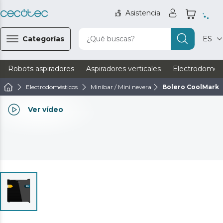
Asistencia
Categorías
¿Qué buscas?
ES
Robots aspiradores
Aspiradores verticales
Electrodomést
Electrodomésticos
Minibar / Mini nevera
Bolero CoolMarket
Ver vídeo