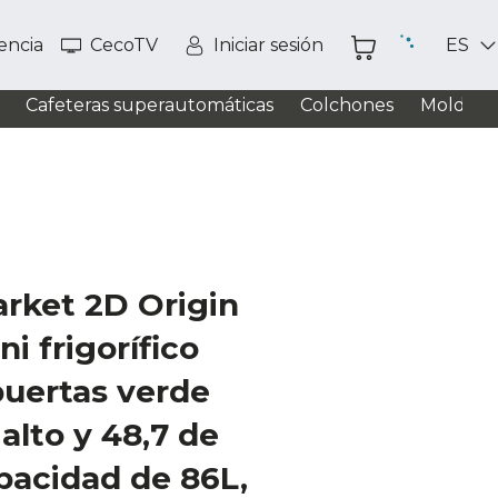
tencia
CecoTV
Iniciar sesión
ES
Cafeteras superautomáticas
Colchones
Moldead
rket 2D Origin
i frigorífico
puertas verde
alto y 48,7 de
pacidad de 86L,