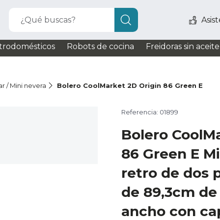
¿Qué buscas?
Asis
trodomésticos
Robots de cocina
Freidoras sin aceite
r / Mini nevera
Bolero CoolMarket 2D Origin 86 Green E
Referencia: 01899
Bolero CoolMa
86 Green E Min
retro de dos 
de 89,3cm de 
ancho con ca