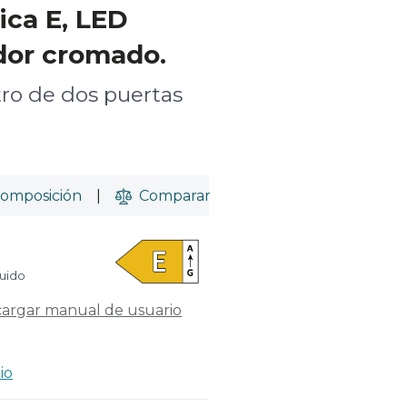
ica E, LED
ador cromado.
etro de dos puertas
omposición
|
Comparar
luido
argar manual de usuario
io