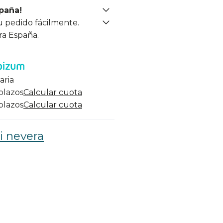
spaña!
u pedido fácilmente.
ra España.
aria
 plazos
Calcular cuota
 plazos
Calcular cuota
i nevera