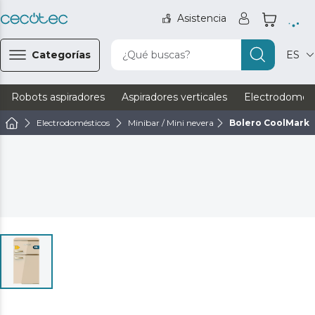
Asistencia
Categorías
¿Qué buscas?
ES
Robots aspiradores
Aspiradores verticales
Electrodomést
Electrodomésticos
Minibar / Mini nevera
Bolero CoolMarket