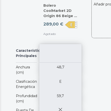
Añadir pr
Bolero
CoolMarket 2D
Origin 86 Beige E
M
289,00 €
Agotado
Características
Principales
Anchura
48,7
(cm)
Clasificación
E
Energética
Profundidad
59,7
(cm)
Puerta De