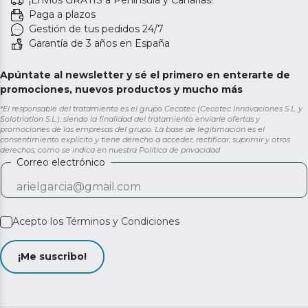
¡Envíos GRATIS a Península y Canarias!
Paga a plazos
Gestión de tus pedidos 24/7
Garantía de 3 años en España
Apúntate al newsletter y sé el primero en enterarte de
promociones, nuevos productos y mucho más
*El responsable del tratamiento es el grupo Cecotec (Cecotec Innovaciones S.L. y
Solotriatlon S.L.), siendo la finalidad del tratamiento enviarle ofertas y
promociones de las empresas del grupo. La base de legitimación es el
consentimiento explícito y tiene derecho a acceder, rectificar, suprimir y otros
derechos, como se indica en nuestra
Política de privacidad
Correo electrónico
Acepto los
Términos y Condiciones
¡Me suscribo!