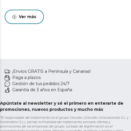
Ver más
¡Envíos GRATIS a Península y Canarias!
Paga a plazos
Gestión de tus pedidos 24/7
Garantía de 3 años en España
Apúntate al newsletter y sé el primero en enterarte de
promociones, nuevos productos y mucho más
*El responsable del tratamiento es el grupo Cecotec (Cecotec Innovaciones S.L. y
Solotriatlon S.L.), siendo la finalidad del tratamiento enviarle ofertas y
promociones de las empresas del grupo. La base de legitimación es el
consentimiento explícito y tiene derecho a acceder, rectificar, suprimir y otros