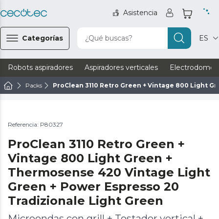
Asistencia
Categorías
¿Qué buscas?
ES
Robots aspiradores
Aspiradores verticales
Electrodomést
Packs
ProClean 3110 Retro Green + Vintage 800 Light G
Referencia: P80327
ProClean 3110 Retro Green +
Vintage 800 Light Green +
Thermosense 420 Vintage Light
Green + Power Espresso 20
Tradizionale Light Green
Microondas con grill + Tostador vertical +