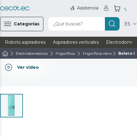
Asistencia
Categorías
¿Qué buscas?
ES
Robots aspiradores
Aspiradores verticales
Electrodomést
Electrodomésticos
Frigoríficos
Frigoríficos retro
Bolero C
Ver vídeo