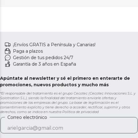
¡Envíos GRATIS a Península y Canarias!
Paga a plazos
Gestión de tus pedidos 24/7
Garantía de 3 años en España
Apúntate al newsletter y sé el primero en enterarte de
promociones, nuevos productos y mucho más
*El responsable del tratamiento es el grupo Cecotec (Cecotec Innovaciones S.L. y
Solotriatlon S.L.), siendo la finalidad del tratamiento enviarle ofertas y
promociones de las empresas del grupo. La base de legitimación es el
consentimiento explícito y tiene derecho a acceder, rectificar, suprimir y otros
derechos, como se indica en nuestra
Política de privacidad
Correo electrónico