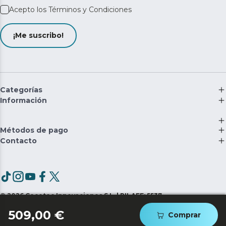
Acepto los
Términos y Condiciones
¡Me suscribo!
Categorías
Información
Métodos de pago
Contacto
©
2026
Cecotec Innovaciones S.L. | RII-AEE: 5537
509,00 €
Comprar