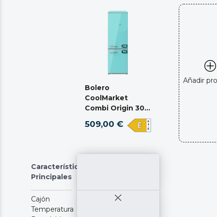
Añadir pr
Bolero
CoolMarket
Combi Origin 300
Green E
509,00 €
Características
Principales
Cajón
Temperatura