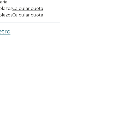
aria
 plazos
Calcular cuota
 plazos
Calcular cuota
etro