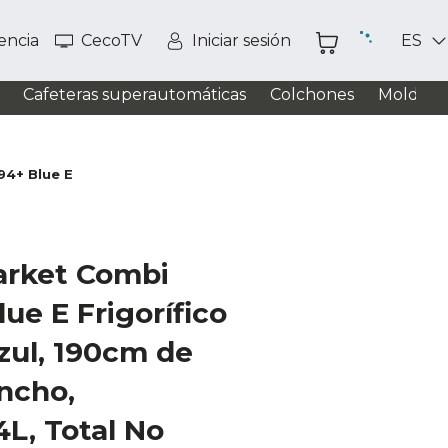
tencia
CecoTV
Iniciar sesión
ES
Cafeteras superautomáticas
Colchones
Moldead
94+ Blue E
arket Combi
ue E Frigorífico
zul, 190cm de
ancho,
L, Total No