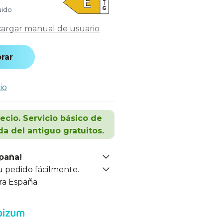
uido
argar manual de usuario
rar
io
recio. Servicio básico de
da del antiguo gratuitos.
spaña!
u pedido fácilmente.
ra España.