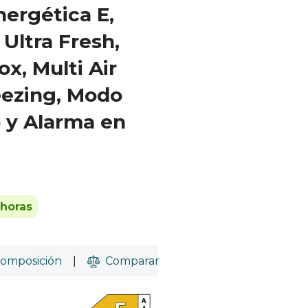
nergética E,
 Ultra Fresh,
x, Multi Air
eezing, Modo
o y Alarma en
 horas
omposición
|
Comparar