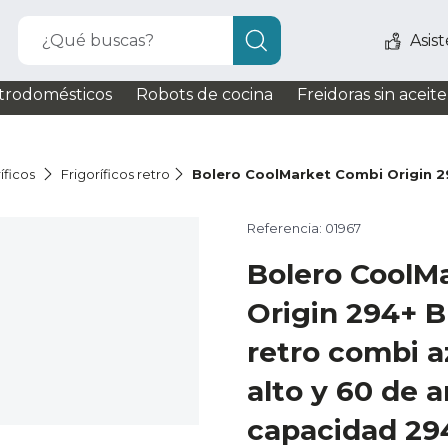
¿Qué buscas?
Asis
trodomésticos
Robots de cocina
Freidoras sin aceite
íficos
Frigoríficos retro
Bolero CoolMarket Combi Origin 2
Referencia: 01967
Bolero CoolM
Origin 294+ Bl
retro combi a
alto y 60 de 
capacidad 294