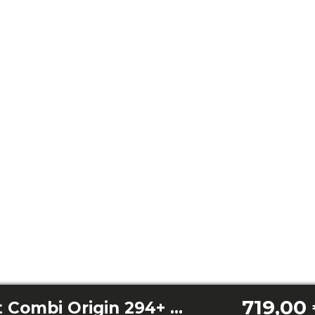
719,00
Bolero CoolMarket Combi Origin 294+ Blue E