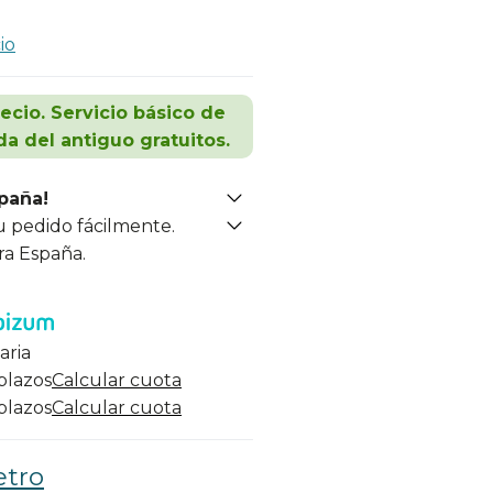
io
recio. Servicio básico de
da del antiguo gratuitos.
spaña!
u pedido fácilmente.
ra España.
aria
 plazos
Calcular cuota
 plazos
Calcular cuota
etro