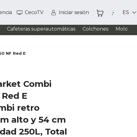
tencia
CecoTV
Iniciar sesión
ES
Cafeteras superautomáticas
Colchones
Moldead
50 NF Red E
arket Combi
 Red E
mbi retro
cm alto y 54 cm
dad 250L, Total