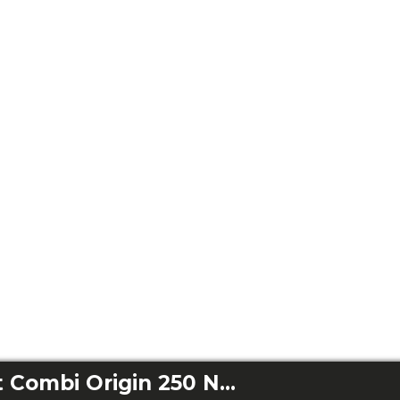
Bolero CoolMarket Combi Origin 250 NF Red E