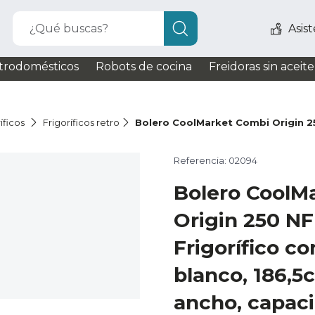
¿Qué buscas?
Asis
trodomésticos
Robots de cocina
Freidoras sin aceite
íficos
Frigoríficos retro
Bolero CoolMarket Combi Origin 2
Referencia: 02094
Bolero CoolM
Origin 250 NF
Frigorífico co
blanco, 186,5
ancho, capaci