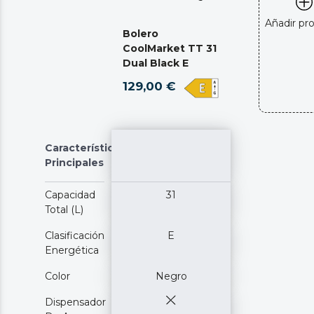
Añadir pr
Bolero
CoolMarket TT 31
Dual Black E
129,00 €
Características
Principales
Capacidad
31
Total (L)
Clasificación
E
Energética
Color
Negro
Dispensador