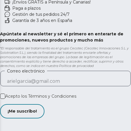
¡Envíos GRATIS a Península y Canarias!
Paga a plazos
Gestión de tus pedidos 24/7
Garantía de 3 años en España
Apúntate al newsletter y sé el primero en enterarte de
promociones, nuevos productos y mucho más
*El responsable del tratamiento es el grupo Cecotec (Cecotec Innovaciones S.L. y
Solotriatlon S.L.), siendo la finalidad del tratamiento enviarle ofertas y
promociones de las empresas del grupo. La base de legitimación es el
consentimiento explícito y tiene derecho a acceder, rectificar, suprimir y otros
derechos, como se indica en nuestra
Política de privacidad
Correo electrónico
Acepto los
Términos y Condiciones
¡Me suscribo!