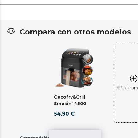
Compara con otros modelos
Añadir pr
Cecofry&Grill
Smokin' 4500
54,90 €
Características