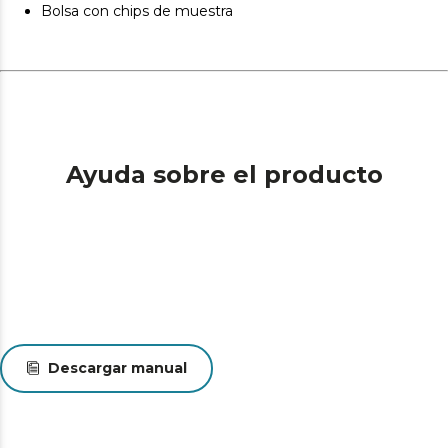
Bolsa con chips de muestra
corte de carne.
Cocina a tu gusto. Temperatura regulable de 40 a 200
ºC para poder cocinar cada ingrediente con la
temperatura ideal.
Ayuda sobre el producto
Descargar manual