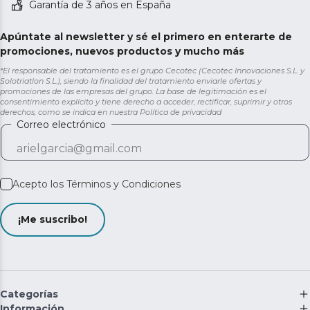
Garantía de 3 años en España
Apúntate al newsletter y sé el primero en enterarte de
promociones, nuevos productos y mucho más
*El responsable del tratamiento es el grupo Cecotec (Cecotec Innovaciones S.L. y
Solotriatlon S.L.), siendo la finalidad del tratamiento enviarle ofertas y
promociones de las empresas del grupo. La base de legitimación es el
consentimiento explícito y tiene derecho a acceder, rectificar, suprimir y otros
derechos, como se indica en nuestra
Política de privacidad
Correo electrónico
Acepto los
Términos y Condiciones
¡Me suscribo!
Categorías
Información