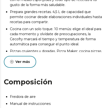
gusto de la forma más saludable.
Prepara grandes recetas. 4,5 L de capacidad que
permite cocinar desde elaboraciones individuales hasta
recetas para compartir.
Cocina con un solo toque. 10 menús: elige el ideal para
cada momento y olvídate de preocupaciones, la
Cecofry marcará el tiempo y temperatura de forma
automática para conseguir el punto ideal.
Pizzas crujientes y doradas. Pizza Maker: cocina pizzas
auténticas en su plancha y consigue masas únicas
crujientes y doradas.
Ver más
Controla todo el proceso sin perder calor. Ventana de
visualización para poder controlar cada elaboración sin
necesidad de abrir la cubeta.
Composición
Recetas saludables al instante. 1900 W de potencia:
permiten cocinar todo tipo de recetas con poco o nada
de aceite de forma rápida y sin renunciar al sabor.
Freidora de aire
Cocina a la parrilla. Grillin Style: marca tus carnes con su
Manual de instrucciones
placa y consigue el punto perfecto en todo tipo de