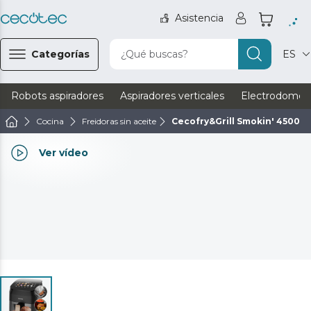
Asistencia
Categorías
¿Qué buscas?
ES
Robots aspiradores
Aspiradores verticales
Electrodomést
Cocina
Freidoras sin aceite
Cecofry&Grill Smokin' 4500
Ver vídeo