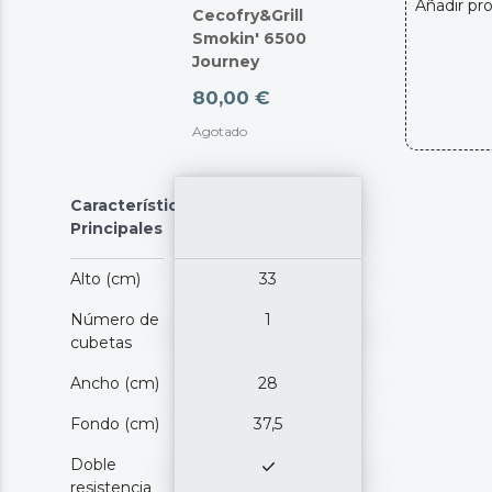
Añadir pr
Cecofry&Grill
Smokin' 6500
Journey
80,00 €
Agotado
Características
Principales
Alto (cm)
33
Número de
1
cubetas
Ancho (cm)
28
Fondo (cm)
37,5
Doble
resistencia