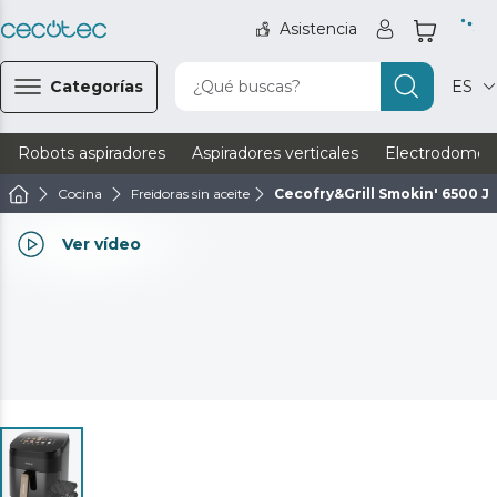
Asistencia
Categorías
¿Qué buscas?
ES
Robots aspiradores
Aspiradores verticales
Electrodomést
Cocina
Freidoras sin aceite
Cecofry&Grill Smokin' 6500 J
Ver vídeo