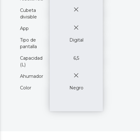
Cubeta
divisible
App
Tipo de
Digital
pantalla
Capacidad
6,5
(L)
Ahumador
Color
Negro