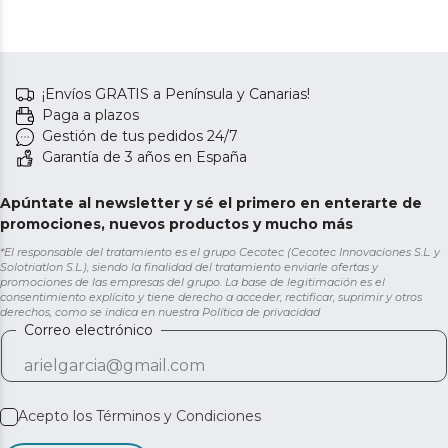
¡Envíos GRATIS a Península y Canarias!
Paga a plazos
Gestión de tus pedidos 24/7
Garantía de 3 años en España
Apúntate al newsletter y sé el primero en enterarte de
promociones, nuevos productos y mucho más
*El responsable del tratamiento es el grupo Cecotec (Cecotec Innovaciones S.L. y
Solotriatlon S.L.), siendo la finalidad del tratamiento enviarle ofertas y
promociones de las empresas del grupo. La base de legitimación es el
consentimiento explícito y tiene derecho a acceder, rectificar, suprimir y otros
derechos, como se indica en nuestra
Política de privacidad
Correo electrónico
Acepto los
Términos y Condiciones