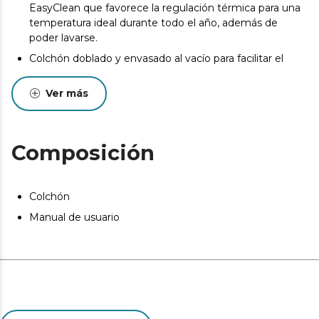
EasyClean que favorece la regulación térmica para una
temperatura ideal durante todo el año, además de
poder lavarse.
Colchón doblado y envasado al vacío para facilitar el
transporte a tu hogar en las mejores condiciones.
Ver más
La composición del colchón permite prevenir la
aparición de ácaros, bacterias y hongos.
Desde el inicio del uso del colchón se produce un
asentamiento normal de las capas internas que oscila
Composición
entre +0/-2 o -3 (norma UNE-EN 1334:1996). Esta
circunstancia, totalmente normal, no da derecho a
reparación o compensación.
Colchón
Pueden existir leves diferencias entre el producto
Manual de usuario
mostrado y el entregado en cuanto a color, tejido o
acabado. Estas variaciones son normales y no afectan a
la calidad ni a la utilidad del artículo.