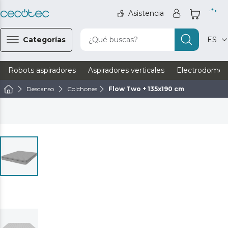
Asistencia
Categorías
¿Qué buscas?
ES
Robots aspiradores
Aspiradores verticales
Electrodomést
Descanso
Colchones
Flow Two + 135x190 cm