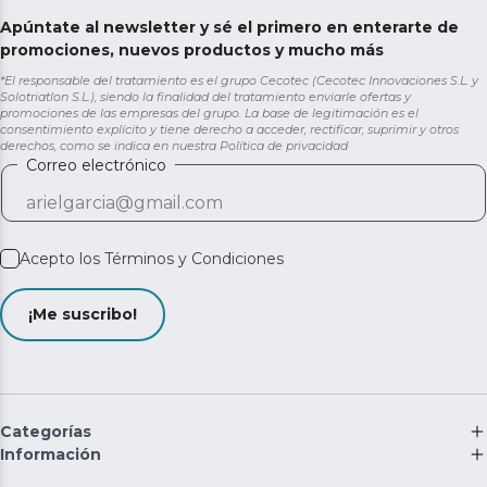
Apúntate al newsletter y sé el primero en enterarte de
promociones, nuevos productos y mucho más
*El responsable del tratamiento es el grupo Cecotec (Cecotec Innovaciones S.L. y
Solotriatlon S.L.), siendo la finalidad del tratamiento enviarle ofertas y
promociones de las empresas del grupo. La base de legitimación es el
consentimiento explícito y tiene derecho a acceder, rectificar, suprimir y otros
derechos, como se indica en nuestra
Política de privacidad
Correo electrónico
Acepto los
Términos y Condiciones
¡Me suscribo!
Categorías
Información