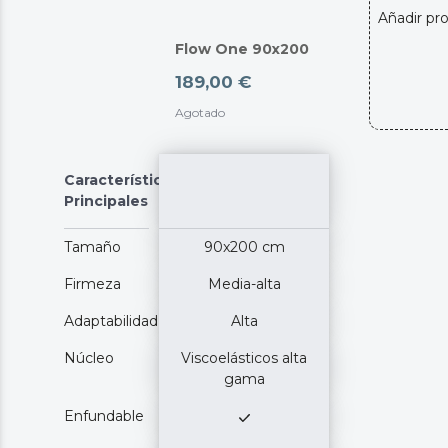
Añadir pr
Flow One 90x200
189,00 €
Agotado
Características
Principales
Tamaño
90x200 cm
Firmeza
Media-alta
Adaptabilidad
Alta
Núcleo
Viscoelásticos alta
gama
Enfundable