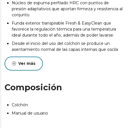
Núcleo de espuma perfilado HRC con puntos de
presión adaptativos que aportan firmeza y resistencia al
conjunto.
Funda exterior transpirable Fresh & EasyClean que
favorece la regulación térmica para una temperatura
ideal durante todo el año, además de poder lavarse.
Desde el inicio del uso del colchón se produce un
asentamiento normal de las capas internas que oscila
entre +0/-2 o -3 (norma UNE-EN 1334:1996). Esta
circunstancia, totalmente normal, no da derecho a
Ver más
reparación o compensación.
Pueden existir leves diferencias entre el producto
mostrado y el entregado en cuanto a color, tejido o
Composición
acabado. Estas variaciones son normales y no afectan a
la calidad ni a la utilidad del artículo.
Colchón
Manual de usuario