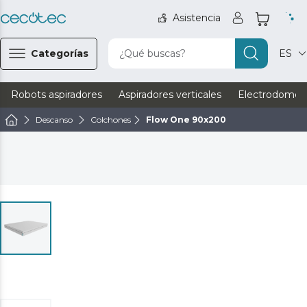
Asistencia
Categorías
¿Qué buscas?
ES
Robots aspiradores
Aspiradores verticales
Electrodomést
Descanso
Colchones
Flow One 90x200