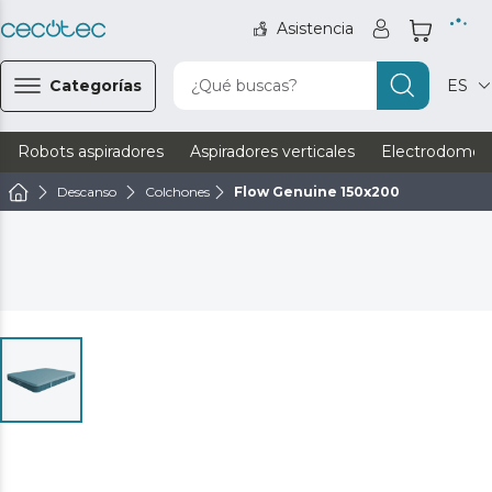
Asistencia
Categorías
¿Qué buscas?
ES
Robots aspiradores
Aspiradores verticales
Electrodomést
Descanso
Colchones
Flow Genuine 150x200