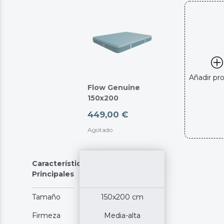
Añadir pr
Flow Genuine
150x200
449,00 €
Agotado
Características
Principales
Tamaño
150x200 cm
Firmeza
Media-alta