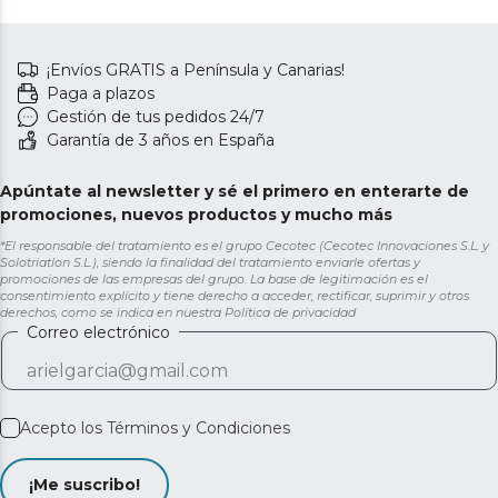
¡Envíos GRATIS a Península y Canarias!
Paga a plazos
Gestión de tus pedidos 24/7
Garantía de 3 años en España
Apúntate al newsletter y sé el primero en enterarte de
promociones, nuevos productos y mucho más
*El responsable del tratamiento es el grupo Cecotec (Cecotec Innovaciones S.L. y
Solotriatlon S.L.), siendo la finalidad del tratamiento enviarle ofertas y
promociones de las empresas del grupo. La base de legitimación es el
consentimiento explícito y tiene derecho a acceder, rectificar, suprimir y otros
derechos, como se indica en nuestra
Política de privacidad
Correo electrónico
Acepto los
Términos y Condiciones
¡Me suscribo!