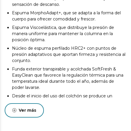
sensación de descanso.
Espuma MorphoAdapt+, que se adapta a la forma del
cuerpo para ofrecer comodidad y frescor.
Espuma Viscoelástica, que distribuye la presión de
manera uniforme para mantener la columna en la
posición óptima.
Núcleo de espuma perfilado HRC2+ con puntos de
presión adaptativos que aportan firmeza y resistencia al
conjunto.
Funda exterior transpirable y acolchada SoftFresh &
EasyClean que favorece la regulación térmica para una
temperatura ideal durante todo el año, además de
poder lavarse.
Desde el inicio del uso del colchón se produce un
asentamiento normal de las capas internas que oscila
entre +0/-2 o -3 (norma UNE-EN 1334:1996). Esta
Ver más
circunstancia, totalmente normal, no da derecho a
reparación o compensación.
Pueden existir leves diferencias entre el producto