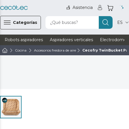
Asistencia
Categorías
¿Qué buscas?
ES
Robots aspiradores
Aspiradores verticales
Electrodomést
Cocina
Accesorios freidora de aire
Cecofry TwinBucket Pa