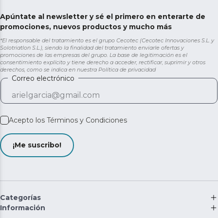
Apúntate al newsletter y sé el primero en enterarte de
promociones, nuevos productos y mucho más
*El responsable del tratamiento es el grupo Cecotec (Cecotec Innovaciones S.L. y
Solotriatlon S.L.), siendo la finalidad del tratamiento enviarle ofertas y
promociones de las empresas del grupo. La base de legitimación es el
consentimiento explícito y tiene derecho a acceder, rectificar, suprimir y otros
derechos, como se indica en nuestra
Política de privacidad
Correo electrónico
Acepto los
Términos y Condiciones
¡Me suscribo!
Categorías
Información