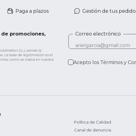
Paga a plazos
Gestión de tus pedido
e de promociones,
Correo electrónico
otriatlon S.L.), siendo la
o. La base de legitimación es el
rechos, como se indica en nuestra
Acepto los
Términos y Co
n
Política de Calidad
Canal de denuncia