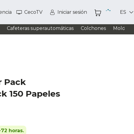
tencia
CecoTV
Iniciar sesión
ES
Cafeteras superautomáticas
Colchones
Moldead
r Pack
k 150 Papeles
-72 horas.