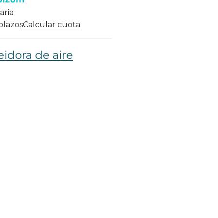
aria
 plazos
Calcular cuota
eidora de aire