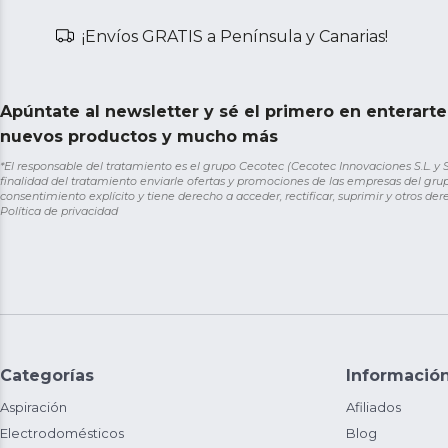
¡Envíos GRATIS a Península y Canarias!
Apúntate al newsletter y sé el primero en enterart
nuevos productos y mucho más
*El responsable del tratamiento es el grupo Cecotec (Cecotec Innovaciones S.L. y Sol
finalidad del tratamiento enviarle ofertas y promociones de las empresas del grup
consentimiento explícito y tiene derecho a acceder, rectificar, suprimir y otros de
Política de privacidad
Categorías
Informació
Aspiración
Afiliados
Electrodomésticos
Blog