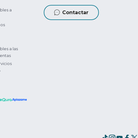
bles a
Contactar
tos
bles a las
entas
vicios
?