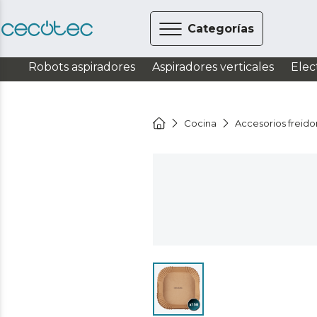
Categorías
Robots aspiradores
Aspiradores verticales
Elec
Cocina
Accesorios freido