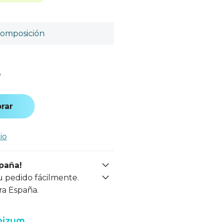
omposición
o
rar
io
spaña!
u pedido fácilmente.
ra España.