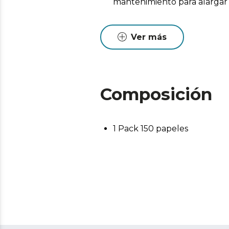
mantenimiento para alargar l
Ver más
Composición
1 Pack 150 papeles