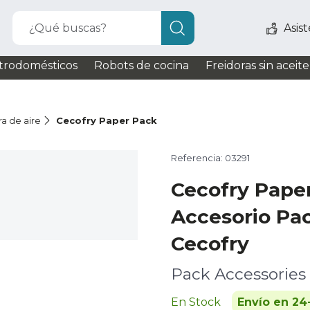
¿Qué buscas?
Asis
trodomésticos
Robots de cocina
Freidoras sin aceite
ra de aire
Cecofry Paper Pack
Referencia: 03291
Cecofry Pape
Accesorio Pac
Cecofry
Pack Accessories
En Stock
Envío en 24