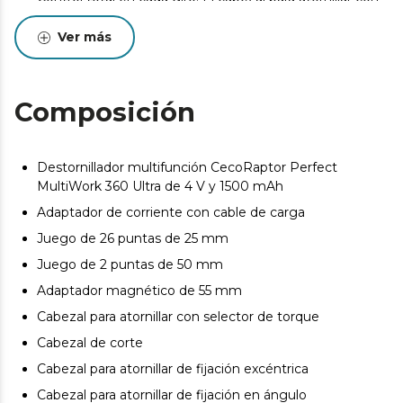
selector de torque te permite ajustar la fuerza con
precisión, evitando astillar materiales delicados como la
Ver más
madera.
Diseño ergonómico y compacto. El mango
ergonómico proporciona un agarre fácil y cómodo muy
Composición
agradable al tacto y cómodo de utilizar.
Potente y versátil. Su velocidad máxima de 200 rpm le
confiere una gran potencia y versatilidad, adaptándose
Destornillador multifunción CecoRaptor Perfect
a tornillos de toda clase y cualquier tipo de material.
MultiWork 360 Ultra de 4 V y 1500 mAh
Ilumina tu zona de trabajo. La luz LED integrada ofrece
Adaptador de corriente con cable de carga
una visibilidad perfecta en zonas oscuras, asegurando
Juego de 26 puntas de 25 mm
un trabajo preciso y sin errores.
Juego de 2 puntas de 50 mm
Adaptador magnético de 55 mm
Cabezal para atornillar con selector de torque
Cabezal de corte
Cabezal para atornillar de fijación excéntrica
Cabezal para atornillar de fijación en ángulo