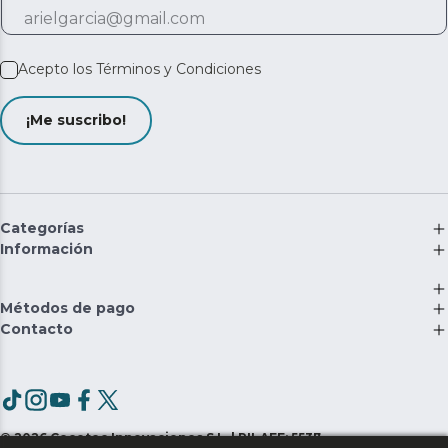
Acepto los
Términos y Condiciones
¡Me suscribo!
Categorías
Información
Métodos de pago
Contacto
©
2026
Cecotec Innovaciones S.L. | RII-AEE: 5537