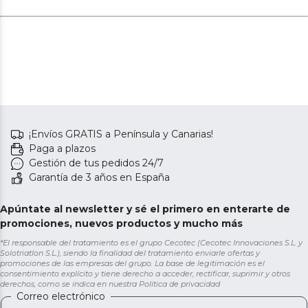
¡Envíos GRATIS a Península y Canarias!
Paga a plazos
Gestión de tus pedidos 24/7
Garantía de 3 años en España
Apúntate al newsletter y sé el primero en enterarte de
promociones, nuevos productos y mucho más
*El responsable del tratamiento es el grupo Cecotec (Cecotec Innovaciones S.L. y
Solotriatlon S.L.), siendo la finalidad del tratamiento enviarle ofertas y
promociones de las empresas del grupo. La base de legitimación es el
consentimiento explícito y tiene derecho a acceder, rectificar, suprimir y otros
derechos, como se indica en nuestra
Política de privacidad
Correo electrónico