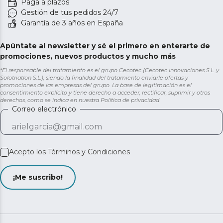
Paga a plazos
Gestión de tus pedidos 24/7
Garantía de 3 años en España
Apúntate al newsletter y sé el primero en enterarte de
promociones, nuevos productos y mucho más
*El responsable del tratamiento es el grupo Cecotec (Cecotec Innovaciones S.L. y
Solotriatlon S.L.), siendo la finalidad del tratamiento enviarle ofertas y
promociones de las empresas del grupo. La base de legitimación es el
consentimiento explícito y tiene derecho a acceder, rectificar, suprimir y otros
derechos, como se indica en nuestra
Política de privacidad
Correo electrónico
Acepto los
Términos y Condiciones
¡Me suscribo!