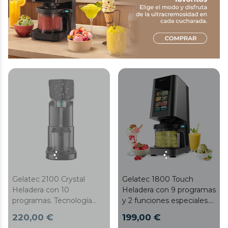
Gelatec 2100 Crystal
Gelatec 1800 Touch
Heladera con 10
Heladera con 9 programas
programas. Tecnología
y 2 funciones especiales.
CreamOn y pantalla táctil.
Tecnología CreamOn y
220,00 €
199,00 €
Helados y bebidas heladas
pantalla TFT. Helados y