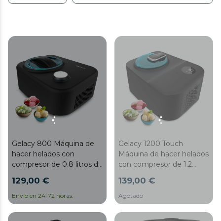
Gelacy 800 Máquina de
Gelacy 1200 Touch
hacer helados con
Máquina de hacer helados
compresor de 0.8 litros de
con compresor de 1.2
capacidad y control
litros de capacidad y
129,00 €
139,00 €
manual.
control táctil.
Envío en 24-72 horas.
Agotado