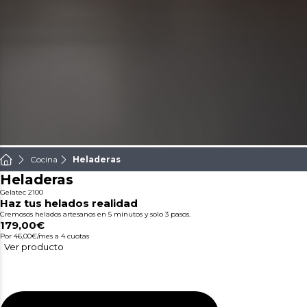
Cocina
Heladeras
Heladeras
Gelatec 2100
Haz tus helados realidad
Cremosos helados artesanos en 5 minutos y solo 3 pasos.
179,00€
Por 46,00€/mes
a 4 cuotas
Ver producto