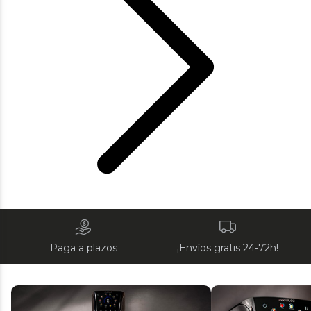
Paga a plazos
¡Envíos gratis 24-72h!