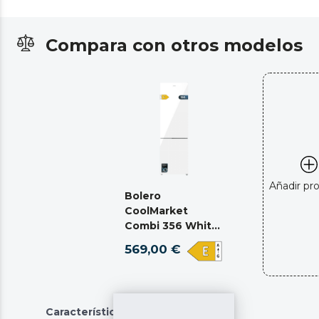
Compara con otros modelos
Añadir pr
Bolero
CoolMarket
Combi 356 White
Glass E
569,00 €
Características