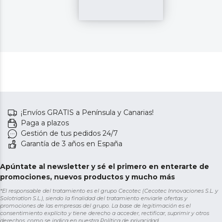
¡Envíos GRATIS a Península y Canarias!
Paga a plazos
Gestión de tus pedidos 24/7
Garantía de 3 años en España
Apúntate al newsletter y sé el primero en enterarte de
promociones, nuevos productos y mucho más
*El responsable del tratamiento es el grupo Cecotec (Cecotec Innovaciones S.L. y
Solotriatlon S.L.), siendo la finalidad del tratamiento enviarle ofertas y
promociones de las empresas del grupo. La base de legitimación es el
consentimiento explícito y tiene derecho a acceder, rectificar, suprimir y otros
derechos, como se indica en nuestra
Política de privacidad