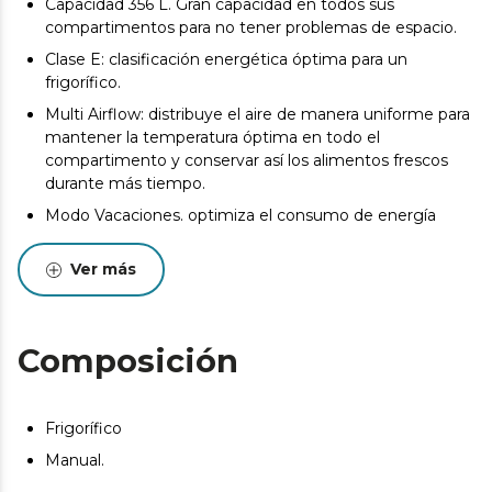
Capacidad 356 L. Gran capacidad en todos sus
compartimentos para no tener problemas de espacio.
Clase E: clasificación energética óptima para un
frigorífico.
Multi Airflow: distribuye el aire de manera uniforme para
mantener la temperatura óptima en todo el
compartimento y conservar así los alimentos frescos
durante más tiempo.
Modo Vacaciones. optimiza el consumo de energía
cuando no vas a estar durante un largo periodo de
tiempo. La temperatura del frigorífico cambia a 15
Ver más
grados y la del congelador a -18 grados.
Humidity Box: cajón con humedad regulable para la
óptima conservación de frutas y verduras.
Composición
Door Display. controla la temperatura de tu frigorífico
sin necesidad de abrirlo.
Puerta reversible: no te preocupes por el sitio en el que
Frigorífico
pongas el frigo, ya que la puerta se podrá poner en la
Manual.
orientación que más se adapte a tu cocina.