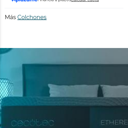
Más
Colchones