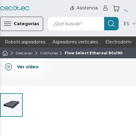
Asistencia
Categorías
¿Qué buscas?
ES
Robots aspiradores
Aspiradores verticales
Electrodomést
Descanso
Colchones
Flow Select Ethereal 80x190
Ver vídeo