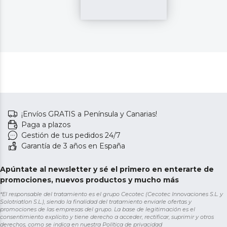
¡Envíos GRATIS a Península y Canarias!
Paga a plazos
Gestión de tus pedidos 24/7
Garantía de 3 años en España
Apúntate al newsletter y sé el primero en enterarte de
promociones, nuevos productos y mucho más
*El responsable del tratamiento es el grupo Cecotec (Cecotec Innovaciones S.L. y
Solotriatlon S.L.), siendo la finalidad del tratamiento enviarle ofertas y
promociones de las empresas del grupo. La base de legitimación es el
consentimiento explícito y tiene derecho a acceder, rectificar, suprimir y otros
derechos, como se indica en nuestra
Política de privacidad