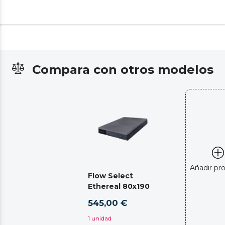
Compara con otros modelos
Añadir pr
Flow Select
Ethereal 80x190
545,00 €
1 unidad