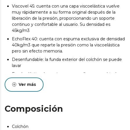
Viscovel 45: cuenta con una capa viscoelástica vuelve
muy rápidamente a su forma original después de la
liberación de la presión, proporcionando un soporte
continuo y confortable al usuario. Su densidad es
45kg/m3
EchoFlex 40: cuenta con espuma exclusiva de densidad
40kg/m3 que reparte la presión como la viscoelástica
pero sin efecto memoria.
Desenfundable: la funda exterior del colchón se puede
lavar
Funda elástica de punto con cremallera para subir el
núcleo del colchón, cuya función principal es proteger al
Ver más
colchón cuando la funda exterior se retira para su lavado
ZeroGlex: tejido cuya composición previene el
deslizamiento del colchón sobre la superficie de apoyo
Composición
GermoTech Control: tratamiento contra ácaros,
bacterias y hongos.
Medidas (ancho x largo): 80x190. También disponible en
Colchón
otras medidas.