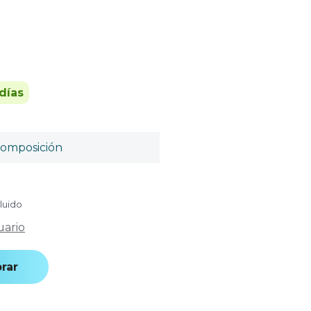
días
omposición
cluido
uario
rar