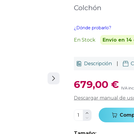
Colchón
¿Dónde probarlo?
En Stock
Envío en 14 
Descripción
|
C
679,00 €
IVA in
Descargar manual de us
Comp
Tamaño
: