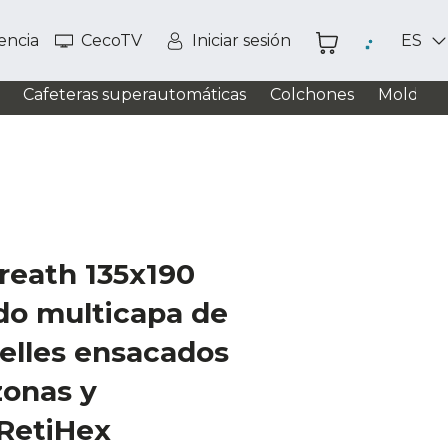
tencia
CecoTV
Iniciar sesión
ES
Cafeteras superautomáticas
Colchones
Moldead
reath 135x190
do multicapa de
elles ensacados
zonas y
 RetiHex