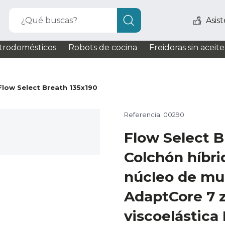
¿Qué buscas?
Asis
trodomésticos
Robots de cocina
Freidoras sin aceite
Flow Select Breath 135x190
Referencia: 00290
Flow Select B
Colchón híbri
núcleo de mu
AdaptCore 7 
viscoelástica