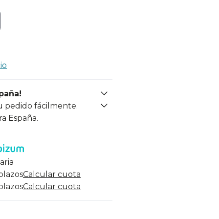
io
spaña!
u pedido fácilmente.
ra España.
aria
 plazos
Calcular cuota
 plazos
Calcular cuota