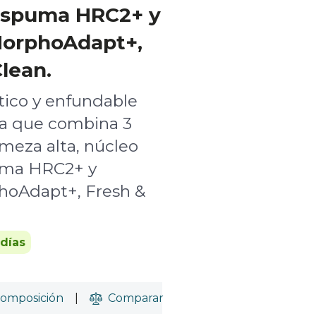
 espuma HRC2+ y
MorphoAdapt+,
lean.
tico y enfundable
ra que combina 3
rmeza alta, núcleo
uma HRC2+ y
hoAdapt+, Fresh &
 días
omposición
|
Comparar