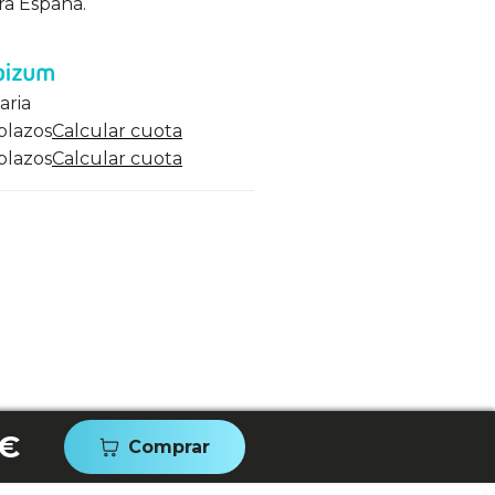
ra España.
aria
 plazos
Calcular cuota
 plazos
Calcular cuota
 €
Comprar