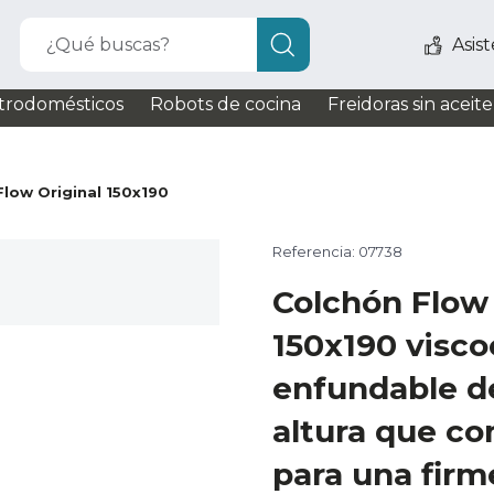
¿Qué buscas?
Asis
trodomésticos
Robots de cocina
Freidoras sin aceite
Flow Original 150x190
Referencia: 07738
Colchón Flow 
150x190 visco
enfundable d
altura que co
para una firm