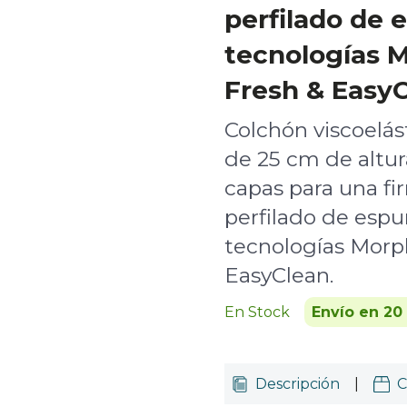
perfilado de
tecnologías 
Fresh & EasyC
Colchón viscoelás
de 25 cm de altu
capas para una fi
perfilado de esp
tecnologías Morp
EasyClean.
En Stock
Envío en 20
Descripción
|
C