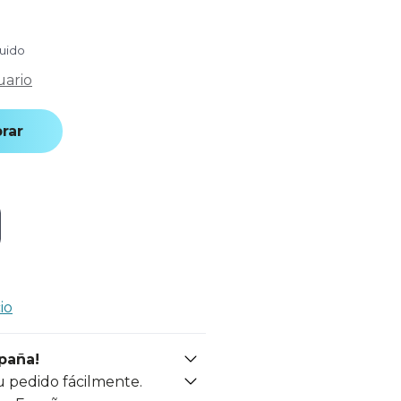
luido
uario
rar
io
spaña!
u pedido fácilmente.