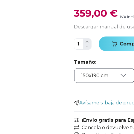
359,00 €
IVA inc
Descargar manual de us
Comp
Tamaño
:
Avísame si baja de prec
¡Envío gratis para E
Cancela o devuelve t