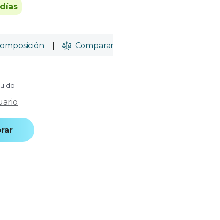
 días
omposición
|
Comparar
luido
uario
rar