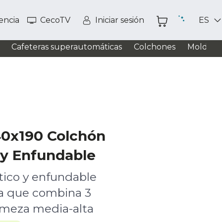
tencia
CecoTV
Iniciar sesión
ES
Cafeteras superautomáticas
Colchones
Moldead
40x190 Colchón
 y Enfundable
tico y enfundable
ra que combina 3
rmeza media-alta