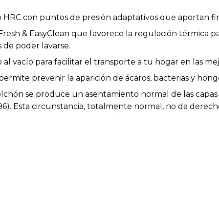
HRC con puntos de presión adaptativos que aportan firm
 Fresh & EasyClean que favorece la regulación térmica p
 de poder lavarse.
l vacío para facilitar el transporte a tu hogar en las me
ermite prevenir la aparición de ácaros, bacterias y hong
colchón se produce un asentamiento normal de las capas 
6). Esta circunstancia, totalmente normal, no da derec
cias entre el producto mostrado y el entregado en cuanto
 y no afectan a la calidad ni a la utilidad del artículo.