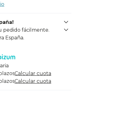
io
spaña!
u pedido fácilmente.
ra España.
aria
 plazos
Calcular cuota
 plazos
Calcular cuota