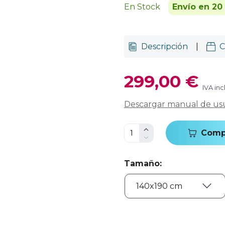
En Stock
Envío en 20
Descripción
|
C
299,00 €
IVA inc
Descargar manual de us
Comp
Tamaño
: