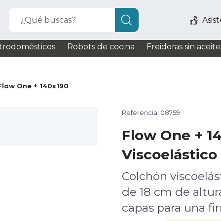
¿Qué buscas?
Asis
trodomésticos
Robots de cocina
Freidoras sin aceite
Flow One + 140x190
Referencia: 08759
Flow One + 1
Viscoelástico
Colchón viscoelás
de 18 cm de altu
capas para una fi