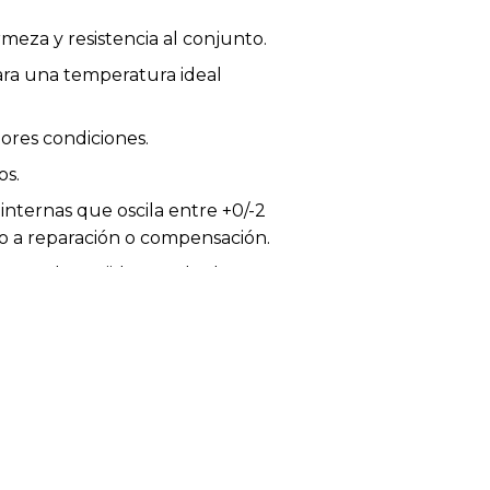
eza y resistencia al conjunto.
ara una temperatura ideal
jores condiciones.
os.
internas que oscila entre +0/-2
ho a reparación o compensación.
 a color, tejido o acabado.