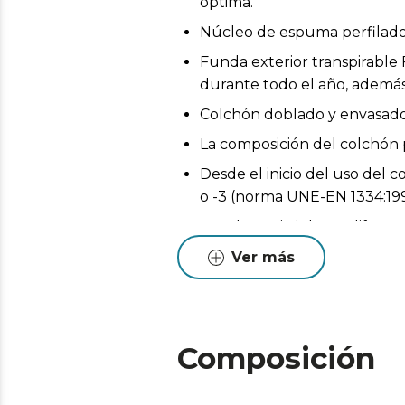
óptima.
Núcleo de espuma perfilado 
Funda exterior transpirable
durante todo el año, además
Colchón doblado y envasado a
La composición del colchón p
Desde el inicio del uso del 
o -3 (norma UNE-EN 1334:199
Pueden existir leves diferen
Estas variaciones son normales
Ver más
Composición