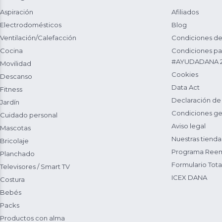
Aspiración
Afiliados
Electrodomésticos
Blog
Ventilación/Calefacción
Condiciones de
Cocina
Condiciones par
#AYUDADANA 
Movilidad
Cookies
Descanso
Data Act
Fitness
Declaración de
Jardín
Condiciones ge
Cuidado personal
Aviso legal
Mascotas
Nuestras tienda
Bricolaje
Programa Reem
Planchado
Formulario Total
Televisores / Smart TV
ICEX DANA
Costura
Bebés
Packs
Productos con alma