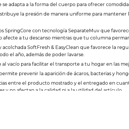
e adapta a la forma del cuerpo para ofrecer comodidad
istribuye la presión de manera uniforme para mantener l
s SpringCore con tecnología SeparateMuv que favorece
 afecte a tu descanso mientras que tu columna perma
 y acolchada SoftFresh & EasyClean que favorece la regu
odo el año, además de poder lavarse.
l vacío para facilitar el transporte a tu hogar en las me
ermite prevenir la aparición de ácaros, bacterias y hong
cias entre el producto mostrado y el entregado en cuanto
 y no afectan a la calidad ni a la utilidad del artículo.