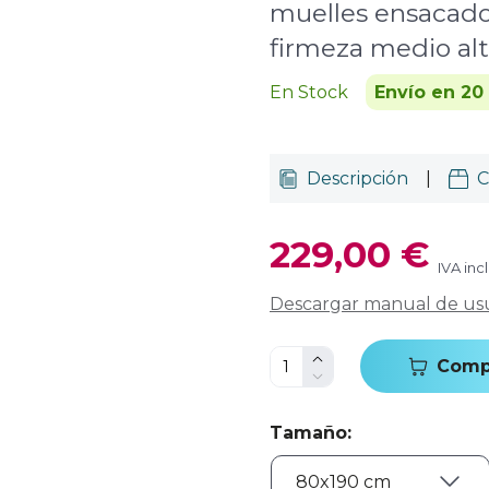
muelles ensacado
firmeza medio al
En Stock
Envío en 20
Descripción
|
C
229,00 €
IVA inc
Descargar manual de us
Comp
Tamaño
: