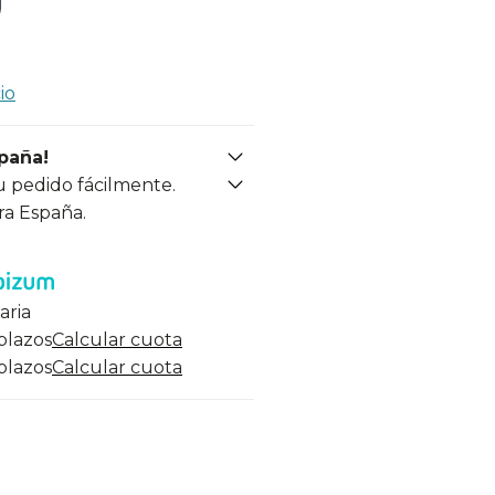
io
spaña!
u pedido fácilmente.
ra España.
aria
 plazos
Calcular cuota
 plazos
Calcular cuota