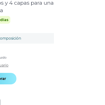
s y 4 capas para una
ta
 días
omposición
luido
uario
rar