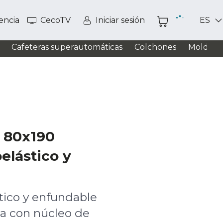
tencia
CecoTV
Iniciar sesión
ES
Cafeteras superautomáticas
Colchones
Moldead
+ 80x190
elástico y
tico y enfundable
ra con núcleo de