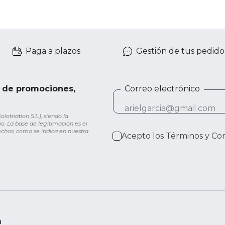
Paga a plazos
Gestión de tus pedido
e de promociones,
Correo electrónico
otriatlon S.L.), siendo la
o. La base de legitimación es el
rechos, como se indica en nuestra
Acepto los
Términos y Co
n