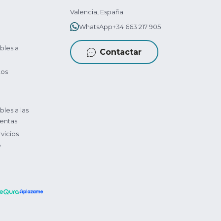
Valencia, España
WhatsApp
+34 663 217 905
bles a
Contactar
tos
bles a las
entas
vicios
?