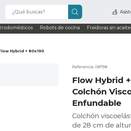
¿Qué buscas?
Asis
trodomésticos
Robots de cocina
Freidoras sin aceite
Flow Hybrid + 80x190
Referencia: 08798
Flow Hybrid 
Colchón Visco
Enfundable
Colchón viscoelás
de 28 cm de altu