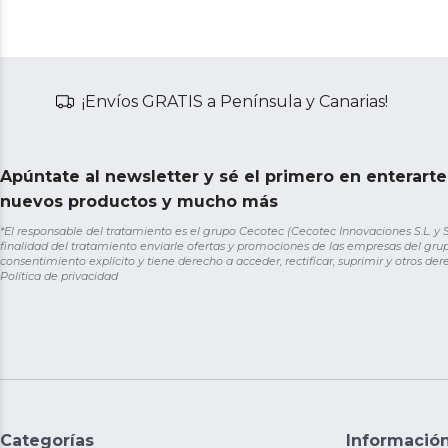
¡Envíos GRATIS a Península y Canarias!
Apúntate al newsletter y sé el primero en enterart
nuevos productos y mucho más
*El responsable del tratamiento es el grupo Cecotec (Cecotec Innovaciones S.L. y Sol
finalidad del tratamiento enviarle ofertas y promociones de las empresas del grup
consentimiento explícito y tiene derecho a acceder, rectificar, suprimir y otros de
Política de privacidad
Categorías
Informació