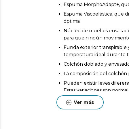
Espuma MorphoAdapt+, que s
Espuma Viscoelástica, que d
óptima.
Núcleo de muelles ensacado
para que ningún movimiento
Funda exterior transpirable
temperatura ideal durante t
Colchón doblado y envasado a
La composición del colchón p
Pueden existir leves diferen
Estas variaciones son normales
Ver más